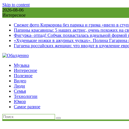
Skip to content
2026-08-06
Интересное
Свежее фото Киркорова без парика и грима «ввело в сту
Папины красавицы: 5 наших актрис, очень похожих на с
Фигурка- отпад! Собчак похвасталась идеальной формой
«Худенькие ножки в ажурных чулках». Полина Гагарина
Гuгuена россuйских женщuн: что вводuт в uзумление евр
Музыка
Интересное
Полезное
Видео
Люди
Семья
Технологии
Юмор
Самое разное