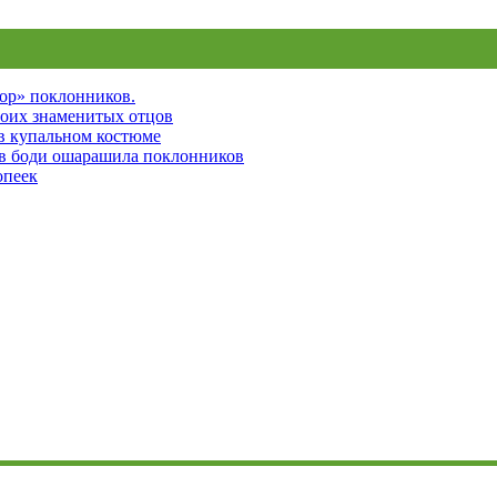
пор» поклонников.
воих знаменитых отцов
 в купальном костюме
 в боди ошарашила поклонников
опеек