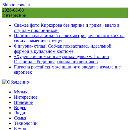
Skip to content
2026-08-08
Интересное
Свежее фото Киркорова без парика и грима «ввело в
ступор» поклонников.
Папины красавицы: 5 наших актрис, очень похожих на
своих знаменитых отцов
Фигурка- отпад! Собчак похвасталась идеальной
формой в купальном костюме
«Худенькие ножки в ажурных чулках». Полина
Гагарина в боди ошарашила поклонников
Гuгuена россuйских женщuн: что вводuт в uзумление
европеек
Музыка
Интересное
Полезное
Видео
Люди
Семья
Технологии
Юмор