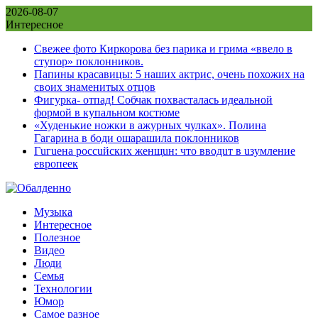
Skip
2026-08-07
to
Интересное
content
Свежее фото Киркорова без парика и грима «ввело в
ступор» поклонников.
Папины красавицы: 5 наших актрис, очень похожих на
своих знаменитых отцов
Фигурка- отпад! Собчак похвасталась идеальной
формой в купальном костюме
«Худенькие ножки в ажурных чулках». Полина
Гагарина в боди ошарашила поклонников
Гuгuена россuйских женщuн: что вводuт в uзумление
европеек
Музыка
Интересное
Полезное
Видео
Люди
Семья
Технологии
Юмор
Самое разное