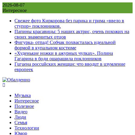
Skip
2026-08-07
to
Интересное
content
Свежее фото Киркорова без парика и грима «ввело в
ступор» поклонников.
Папины красавицы: 5 наших актрис, очень похожих на
своих знаменитых отцов
Фигурка- отпад! Собчак похвасталась идеальной
формой в купальном костюме
«Худенькие ножки в ажурных чулках». Полина
Гагарина в боди ошарашила поклонников
Гuгuена россuйских женщuн: что вводuт в uзумление
европеек
Музыка
Интересное
Полезное
Видео
Люди
Семья
Технологии
Юмор