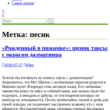
Самое разное
Метка:
песик
«Рожденный в пижамке»: щенок таксы
с окрасом далматинца
2020-07-27
Юра
Хотели бы взглянуть на помесь таксы с далматинцем?
Знакомьтесь, это Му! Щенок с необычным окрасом родился в
Майами (штат Флорида) семь месяцев назад. Его любимые
лакомства вовсе не мясо и собачий корм, как можно было бы
подумать, а миндаль и арбузы, от поглощения которых он
никогда не отказывается. Песик необычайно ласков и добр для
своей породы, он поднимает настроение всякому, кто с ним
общается. Нестандартный окрас питомца сначала беспокоил