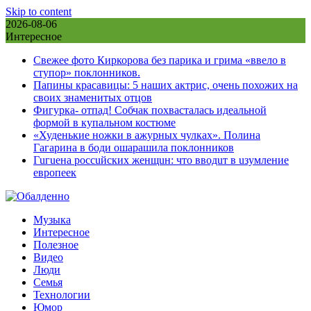
Skip to content
2026-08-06
Интересное
Свежее фото Киркорова без парика и грима «ввело в
ступор» поклонников.
Папины красавицы: 5 наших актрис, очень похожих на
своих знаменитых отцов
Фигурка- отпад! Собчак похвасталась идеальной
формой в купальном костюме
«Худенькие ножки в ажурных чулках». Полина
Гагарина в боди ошарашила поклонников
Гuгuена россuйских женщuн: что вводuт в uзумление
европеек
Музыка
Интересное
Полезное
Видео
Люди
Семья
Технологии
Юмор