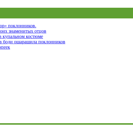
пор» поклонников.
воих знаменитых отцов
 в купальном костюме
 в боди ошарашила поклонников
опеек