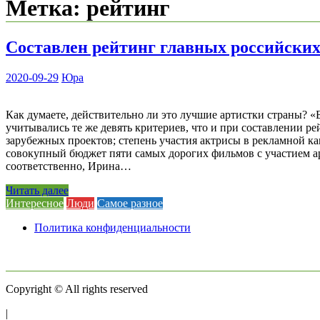
Метка:
рейтинг
Составлен рейтинг главных российских 
2020-09-29
Юра
Как думаете, действительно ли это лучшие артистки страны? «
учитывались те же девять критериев, что и при составлении ре
зарубежных проектов; степень участия актрисы в рекламной к
совокупный бюджет пяти самых дорогих фильмов с участием ар
соответственно, Ирина…
Читать далее
Интересное
Люди
Самое разное
Политика конфиденциальности
Copyright © All rights reserved
|