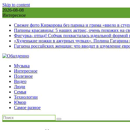
Skip to content
2026-08-08
Интересное
Свежее фото Киркорова без парика и грима «ввело в сту
Папины красавицы: 5 наших актрис, очень похожих на с
Фигурка- отпад! Собчак похвасталась идеальной формой
«Худенькие ножки в ажурных чулках». Полина Гагарина
Гuгuена россuйских женщuн: что вводuт в uзумление евр
Музыка
Интересное
Полезное
Видео
Люди
Семья
Технологии
Юмор
Самое разное