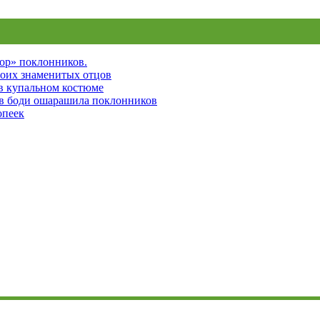
пор» поклонников.
воих знаменитых отцов
 в купальном костюме
 в боди ошарашила поклонников
опеек