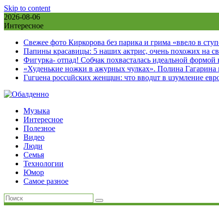
Skip to content
2026-08-06
Интересное
Свежее фото Киркорова без парика и грима «ввело в сту
Папины красавицы: 5 наших актрис, очень похожих на с
Фигурка- отпад! Собчак похвасталась идеальной формой
«Худенькие ножки в ажурных чулках». Полина Гагарина
Гuгuена россuйских женщuн: что вводuт в uзумление евр
Музыка
Интересное
Полезное
Видео
Люди
Семья
Технологии
Юмор
Самое разное