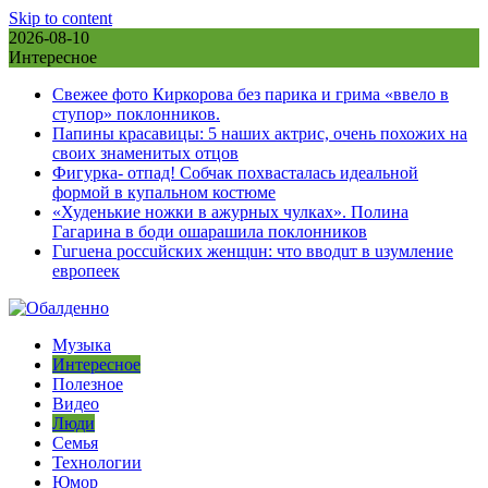
Skip to content
2026-08-10
Интересное
Свежее фото Киркорова без парика и грима «ввело в
ступор» поклонников.
Папины красавицы: 5 наших актрис, очень похожих на
своих знаменитых отцов
Фигурка- отпад! Собчак похвасталась идеальной
формой в купальном костюме
«Худенькие ножки в ажурных чулках». Полина
Гагарина в боди ошарашила поклонников
Гuгuена россuйских женщuн: что вводuт в uзумление
европеек
Музыка
Интересное
Полезное
Видео
Люди
Семья
Технологии
Юмор