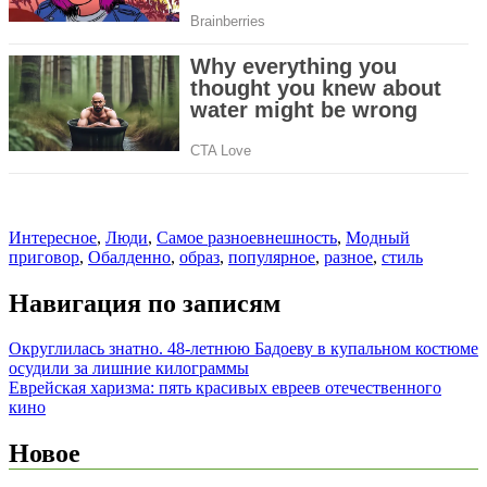
Интересное
,
Люди
,
Самое разное
внешность
,
Модный
приговор
,
Обалденно
,
образ
,
популярное
,
разное
,
стиль
Навигация по записям
Округлилась знатно. 48-летнюю Бадоеву в купальном костюме
осудили за лишние килограммы
Еврейская харизма: пять красивых евреев отечественного
кино
Новое