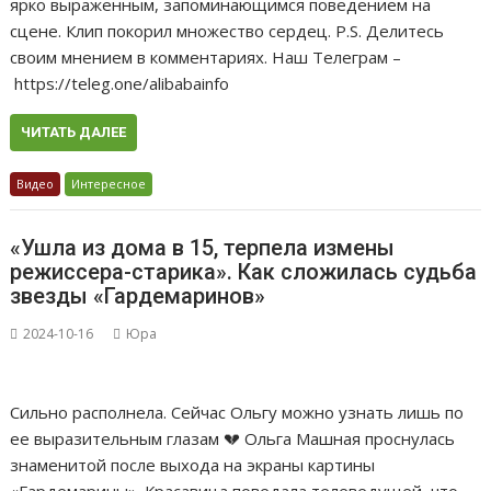
ярко выраженным, запоминающимся поведением на
сцене. Клип покорил множество сердец. P.S. Делитесь
своим мнением в комментариях. Наш Телеграм –
https://teleg.one/alibabainfo
ЧИТАТЬ ДАЛЕЕ
Видео
Интересное
«Ушла из дома в 15, терпела измены
режиссера-старика». Как сложилась судьба
звезды «Гардемаринов»
2024-10-16
Юра
Сильно располнела. Сейчас Ольгу можно узнать лишь по
ее выразительным глазам 💔 Ольга Машная проснулась
знаменитой после выхода на экраны картины
«Гардемарины». Красавица поведала телеведущей, что