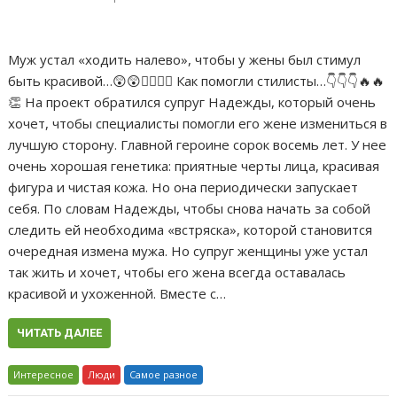
Мyж устал «ходить налево», чтобы у жены был стимул
быть красивой…😲😲🤦‍♀️🤦‍♀️ Кaк помогли стилисты…👇👇👇🔥🔥
👏 На проект обратился супруг Надежды, который очень
хочет, чтобы специалисты помогли его жене измениться в
лучшую сторону. Главной героине сорок восемь лет. У нее
очень хорошая генетика: приятные черты лица, красивая
фигура и чистая кожа. Но она периодически запускает
себя. По словам Надежды, чтобы снова начать за собой
следить ей необходима «встряска», которой становится
очередная измeна мyжa. Но супруг женщины уже устал
так жить и хочет, чтобы его жена всегда оставалась
красивой и ухоженной. Вместе с…
ЧИТАТЬ ДАЛЕЕ
Интересное
Люди
Самое разное