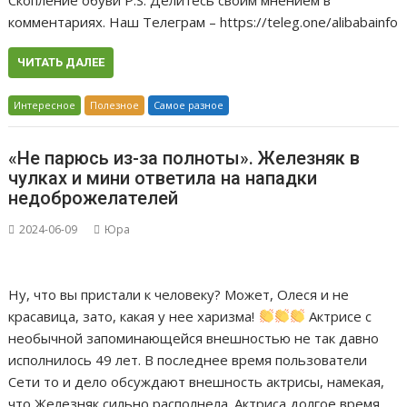
Скопление обуви P.S. Делитесь своим мнением в
комментариях. Наш Телеграм – https://teleg.one/alibabainfo
ЧИТАТЬ ДАЛЕЕ
Интересное
Полезное
Самое разное
«Не парюсь из-за полноты». Железняк в
чулках и мини ответила на нападки
недоброжелателей
2024-06-09
Юра
Ну, что вы пристали к человеку? Может, Олеся и не
красавица, зато, какая у нее харизма!
Актрисе с
необычной запоминающейся внешностью не так давно
исполнилось 49 лет. В последнее время пользователи
Сети то и дело обсуждают внешность актрисы, намекая,
что Железняк сильно располнела. Актриса долгое время