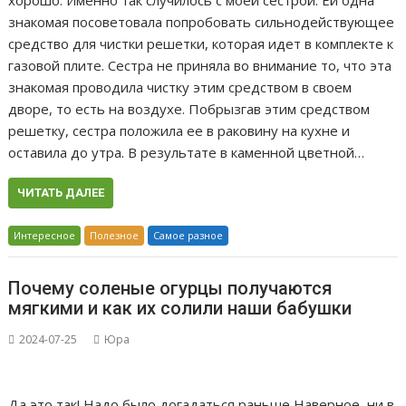
хорошо. Именно так случилось с моей сестрой. Ей одна
знакомая посоветовала попробовать сильнодействующее
средство для чистки решетки, которая идет в комплекте к
газовой плите. Сестра не приняла во внимание то, что эта
знакомая проводила чистку этим средством в своем
дворе, то есть на воздухе. Побрызгав этим средством
решетку, сестра положила ее в раковину на кухне и
оставила до утра. В результате в каменной цветной…
ЧИТАТЬ ДАЛЕЕ
Интересное
Полезное
Самое разное
Почему соленые огурцы получаются
мягкими и как их солили наши бабушки
2024-07-25
Юра
Да это так! Надо было догадаться раньше Наверное, ни в