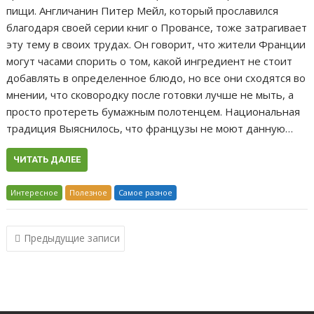
пищи. Англичанин Питер Мейл, который прославился
благодаря своей серии книг о Провансе, тоже затрагивает
эту тему в своих трудах. Он говорит, что жители Франции
могут часами спорить о том, какой ингредиент не стоит
добавлять в определенное блюдо, но все они сходятся во
мнении, что сковородку после готовки лучше не мыть, а
просто протереть бумажным полотенцем. Национальная
традиция Выяснилось, что французы не моют данную…
ЧИТАТЬ ДАЛЕЕ
Интересное
Полезное
Самое разное
Навигация
Предыдущие записи
по
записям