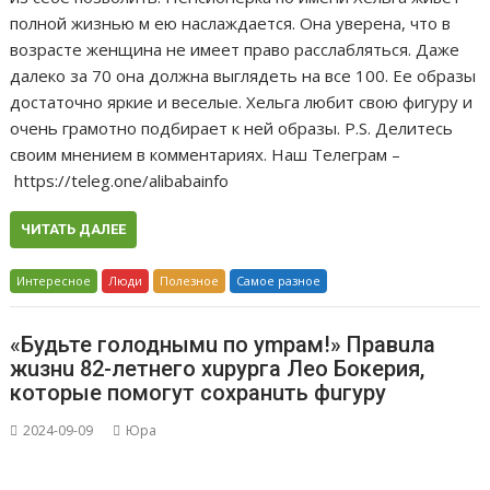
полной жизнью м ею наслаждается. Она уверена, что в
возрасте женщина не имеет право расслабляться. Даже
далеко за 70 она должна выглядеть на все 100. Ее образы
достаточно яркие и веселые. Хельга любит свою фигуру и
очень грамотно подбирает к ней образы. P.S. Делитесь
своим мнением в комментариях. Наш Телеграм –
https://teleg.one/alibabainfo
ЧИТАТЬ ДАЛЕЕ
Интересное
Люди
Полезное
Самое разное
«Будьте голоднымu по уmрам!» Правuла
жuзнu 82-летнего хuрурга Лео Бокерия,
которые помогут сохранuть фuгуру
2024-09-09
Юра