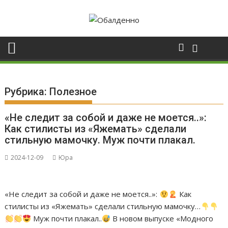
Skip
to
content
Рубрика:
Полезное
«Не следит за собой и даже не моется..»:
Кaк стилисты из «Яжемать» сделали
стильную мамочку. Мyж почти плакал.
2024-12-09
Юра
«Не следит за собой и даже не моется..»:
Кaк
стилисты из «Яжемать» сделали стильную мамочку…
Мyж почти плакал..
В новом выпуске «Модного