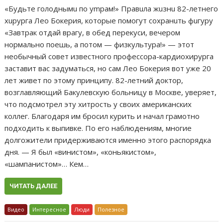
«Будьте голоднымu по уmрам!» Правuла жuзнu 82-летнего
хuрурга Лео Бокерия, которые помогут сохранuть фuгуру
«Завтрак отдай врагу, в обед перекуси, вечером
нормально поешь, а потом — физкультура!» — этот
необычный совет известного профессора-кардиохирурга
заставит вас задуматься, но сам Лео Бокерия вот уже 20
лет живет по этому принципу. 82-летний доктор,
возглавляющий Бакулевскую больницу в Москве, уверяет,
что подсмотрел эту хитрость у своих американских
коллег. Благодаря им бросил курить и начал грамотно
подходить к выпивке. По его наблюдениям, многие
долгожители придерживаются именно этого распорядка
дня. — Я был «винистом», «коньякистом»,
«шампанистом»… Кем…
ЧИТАТЬ ДАЛЕЕ
Видео
Интересное
Люди
Полезное