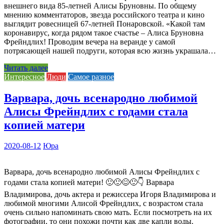
внешнего вида 85-летней Алисы Бруновны. По общему
мнению комментаторов, звезда российского театра и кино
выглядит ровесницей 67-летней Понаровской. «Какой там
коронавирус, когда рядом такое счастье – Алиса Бруновна
Фрейндлих! Проводим вечера на веранде у самой
потрясающей нашей подруги, которая всю жизнь украшала…
Читать далее
Интересное
Люди
Самое разное
Варвара, дочь всенародно любимой
Алисы Фрейндлих с годами стала
копией матери
2020-08-12
Юра
Варвара, дочь всенародно любимой Алисы Фрейндлих с
годами стала копией матери! 🙂🙂😊🙂👇 Варвара
Владимирова, дочь актера и режиссера Игоря Владимирова и
любимой многими Алисой Фрейндлих, с возрастом стала
очень сильно напоминать свою мать. Если посмотреть на их
фотографии, то они похожи почти как две капли воды.