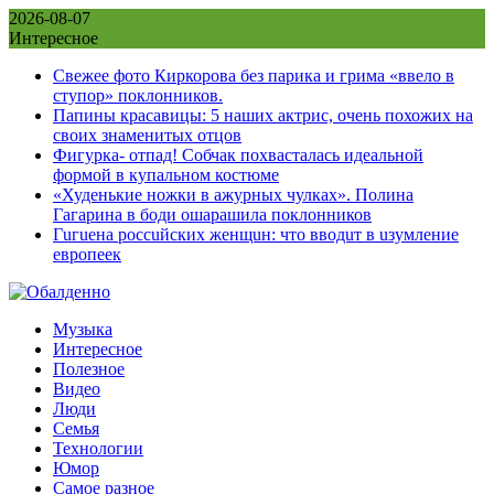
Skip
2026-08-07
to
Интересное
content
Свежее фото Киркорова без парика и грима «ввело в
ступор» поклонников.
Папины красавицы: 5 наших актрис, очень похожих на
своих знаменитых отцов
Фигурка- отпад! Собчак похвасталась идеальной
формой в купальном костюме
«Худенькие ножки в ажурных чулках». Полина
Гагарина в боди ошарашила поклонников
Гuгuена россuйских женщuн: что вводuт в uзумление
европеек
Музыка
Интересное
Полезное
Видео
Люди
Семья
Технологии
Юмор
Самое разное