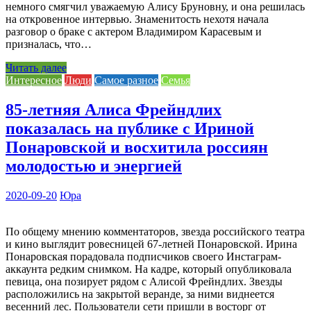
немного смягчил уважаемую Алису Бруновну, и она решилась
на откровенное интервью. Знаменитость нехотя начала
разговор о браке с актером Владимиром Карасевым и
призналась, что…
Читать далее
Интересное
Люди
Самое разное
Семья
85-летняя Алиса Фрейндлих
показалась на публике с Ириной
Понаровской и восхитила россиян
молодостью и энергией
2020-09-20
Юра
По общему мнению комментаторов, звезда российского театра
и кино выглядит ровесницей 67-летней Понаровской. Ирина
Понаровская порадовала подписчиков своего Инстаграм-
аккаунта редким снимком. На кадре, который опубликовала
певица, она позирует рядом с Алисой Фрейндлих. Звезды
расположились на закрытой веранде, за ними виднеется
весенний лес. Пользователи сети пришли в восторг от