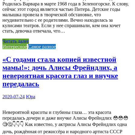
Родилась Варвара в марте 1968 года в Зеленогорске. К слову,
сейчас этот город является частью Питера. Детские годы
малышка провела в творческой обстановке, что
неудивительно с ее родителями. Вечно находилась за
кулисами театров. Если у нее спрашивали, кем она хочет
стать, девочка отвечала, что…
Читать далее
Интересное
Самое разное
«С годами стала копией известной
мамы!»: дочь Алисы Фрейндлих, а
невероятная красота глаз и внучке
передалась
2020-07-24
Юра
Невероятной красоты и глубины глаза… эта красота
передалась дочери и даже внучке Алисы Фрейндлих 😳😳😳
🧐🤔👇👇👇 Как известно, у актрисы Алисы Фрейндлих одна
дочь, рождённая от режиссёра и народного артиста СССР