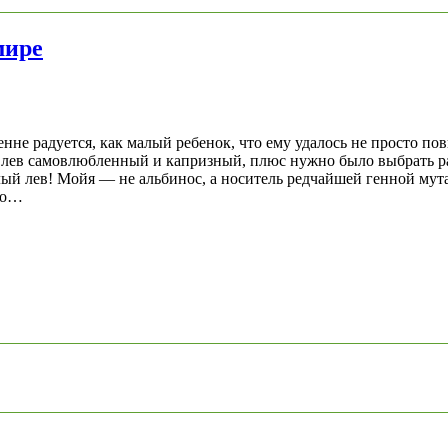
мире
е радуется, как малый ребенок, что ему удалось не просто пови
 лев самовлюбленный и капризный, плюс нужно было выбрать раку
ый лев! Мойя — не альбинос, а носитель редчайшей генной мутац
что…