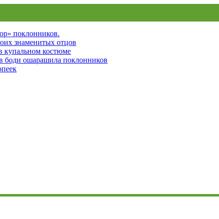
пор» поклонников.
воих знаменитых отцов
 в купальном костюме
 в боди ошарашила поклонников
опеек