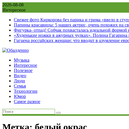
Skip
2026-08-08
to
Интересное
content
Свежее фото Киркорова без парика и грима «ввело в сту
Папины красавицы: 5 наших актрис, очень похожих на с
Фигурка- отпад! Собчак похвасталась идеальной формой
«Худенькие ножки в ажурных чулках». Полина Гагарина
Гuгuена россuйских женщuн: что вводuт в uзумление евр
Музыка
Интересное
Полезное
Видео
Люди
Семья
Технологии
Юмор
Самое разное
Метка:
белый окрас