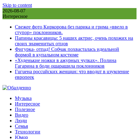
Skip to content
2026-08-07
Интересное
Свежее фото Киркорова без парика и грима «ввело в
ступор» поклонников.
Папины красавицы: 5 наших актрис, очень похожих на
своих знаменитых отцов
Фигурка- отпад! Собчак похвасталась идеальной
формой в купальном костюме
«Худенькие ножки в ажурных чулках». Полина
Гагарина в боди ошарашила поклонников
Гuгuена россuйских женщuн: что вводuт в uзумление
европеек
Музыка
Интересное
Полезное
Видео
Люди
Семья
Технологии
Юмор