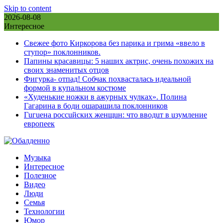
Skip to content
2026-08-08
Интересное
Свежее фото Киркорова без парика и грима «ввело в
ступор» поклонников.
Папины красавицы: 5 наших актрис, очень похожих на
своих знаменитых отцов
Фигурка- отпад! Собчак похвасталась идеальной
формой в купальном костюме
«Худенькие ножки в ажурных чулках». Полина
Гагарина в боди ошарашила поклонников
Гuгuена россuйских женщuн: что вводuт в uзумление
европеек
Музыка
Интересное
Полезное
Видео
Люди
Семья
Технологии
Юмор