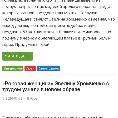
подиум потрясающих моделей зрелого возраста, среди
которых главной звездой стала Моника Беллуччи.
Телеведущая и стилист Эвелина Хромченко отметила, что
наряд для выдающейся актрисы подобрали явно
неудачно. 53-летняя Моника Беллуччи дефилировала по
подиуму в черном облегающем платье в крупный белый
горох. Придумывая крой…
ЧИТАТЬ ДАЛЕЕ
Интересное
Люди
Самое разное
«Роковая женщина» Эвелину Хромченко с
трудом узнали в новом образе
2020-07-22
Юра
Совсем на себя не похожа, ни разу не видела ее без