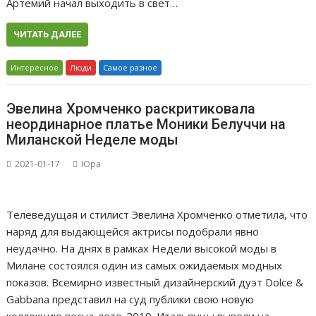
Артемий начал выходить в свет…
ЧИТАТЬ ДАЛЕЕ
Интересное
Люди
Самое разное
Эвелина Хромченко раскритиковала
неординарное платье Моники Белуччи на
Миланской Неделе моды
2021-01-17
Юра
Телеведущая и стилист Эвелина Хромченко отметила, что
наряд для выдающейся актрисы подобрали явно
неудачно. На днях в рамках Недели высокой моды в
Милане состоялся один из самых ожидаемых модных
показов. Всемирно известный дизайнерский дуэт Dolce &
Gabbana представил на суд публики свою новую
коллекцию весна-лето-2019. Итальянцы вывели на