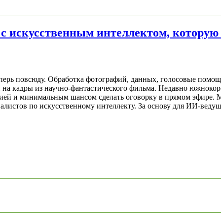
c искусственным интеллектом, которую 
еперь повсюду. Обработка фотографий, данных, голосовые пом
жи на кадры из научно-фантастического фильма. Недавно южнок
ей и минимальным шансом сделать оговорку в прямом эфире. Ма
иалистов по искусственному интеллекту. За основу для ИИ-вед