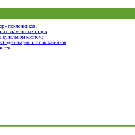
пор» поклонников.
воих знаменитых отцов
 в купальном костюме
 в боди ошарашила поклонников
опеек