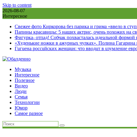
Skip to content
2026-08-07
Интересное
Свежее фото Киркорова без парика и грима «ввело в сту
Папины красавицы: 5 наших актрис, очень похожих на с
Фигурка- отпад! Собчак похвасталась идеальной формой
«Худенькие ножки в ажурных чулках». Полина Гагарина
Гuгuена россuйских женщuн: что вводuт в uзумление евр
Музыка
Интересное
Полезное
Видео
Люди
Семья
Технологии
Юмор
Самое разное