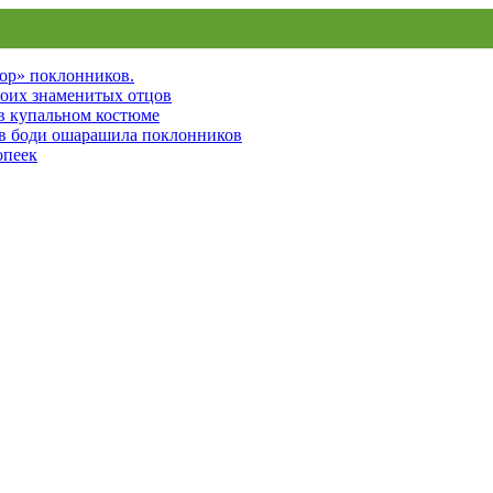
пор» поклонников.
воих знаменитых отцов
 в купальном костюме
 в боди ошарашила поклонников
опеек