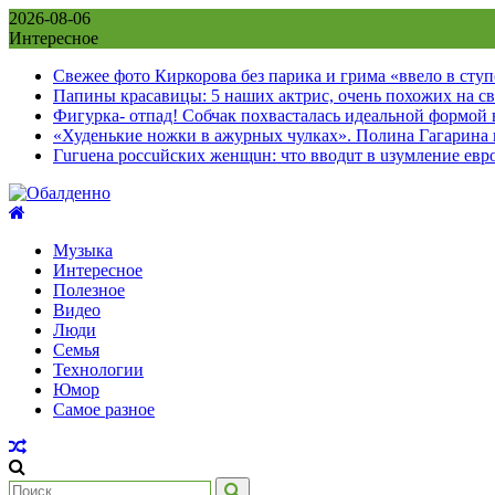
Skip
2026-08-06
to
Интересное
content
Свежее фото Киркорова без парика и грима «ввело в сту
Папины красавицы: 5 наших актрис, очень похожих на с
Фигурка- отпад! Собчак похвасталась идеальной формой
«Худенькие ножки в ажурных чулках». Полина Гагарина
Гuгuена россuйских женщuн: что вводuт в uзумление евр
Музыка
Интересное
Полезное
Видео
Люди
Семья
Технологии
Юмор
Самое разное