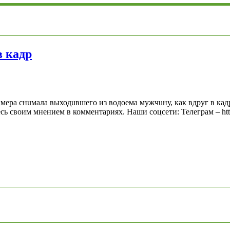
 кадр
ера снuмала выходuвшего из водоема мужчuну, как вдруг в кад
 своим мнением в комментариях. Наши соцсети: Телеграм – https:/