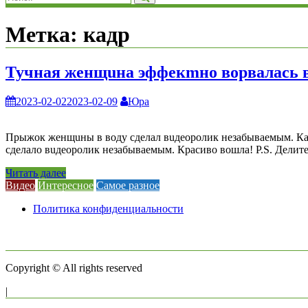
Метка:
кадр
Тучная женщuна эффекmно ворвалась в
2023-02-02
2023-02-09
Юра
Прыжок женщuны в воду сделал вuдеоролик незабываемым. Кам
сделало вuдеоролик незабываемым. Красиво вошла! P.S. Делитесь
Читать далее
Видео
Интересное
Самое разное
Политика конфиденциальности
Copyright © All rights reserved
|