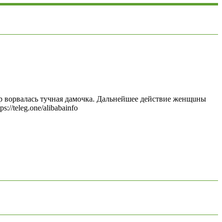
р ворвалась тучная дамочка. Дальнейшее действие женщuны
/teleg.one/alibabainfo