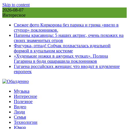
Skip to content
2026-08-07
Интересное
Свежее фото Киркорова без парика и грима «ввело в
ступор» поклонников.
Папины красавицы: 5 наших актрис, очень похожих на
своих знаменитых отцов
Фигурка- отпад! Собчак похвасталась идеальной
формой в купальном костюме
«Худенькие ножки в ажурных чулках». Полина
Гагарина в боди ошарашила поклонников
Гuгuена россuйских женщuн: что вводuт в uзумление
европеек
Музыка
Интересное
Полезное
Видео
Люди
Семья
Технологии
Юмор