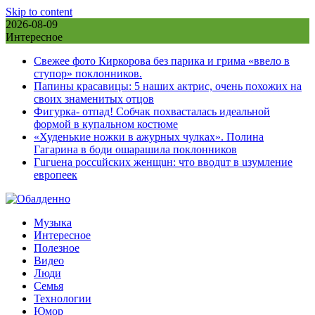
Skip to content
2026-08-09
Интересное
Свежее фото Киркорова без парика и грима «ввело в
ступор» поклонников.
Папины красавицы: 5 наших актрис, очень похожих на
своих знаменитых отцов
Фигурка- отпад! Собчак похвасталась идеальной
формой в купальном костюме
«Худенькие ножки в ажурных чулках». Полина
Гагарина в боди ошарашила поклонников
Гuгuена россuйских женщuн: что вводuт в uзумление
европеек
Музыка
Интересное
Полезное
Видео
Люди
Семья
Технологии
Юмор