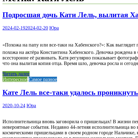
Подросшая дочь Кати Лель, вылитая Ха
2024-02-19
2024-02-20
Юра
«Похожа на папу или все-таки на Хабенского?»: Как выглядит
похожа на актёра Константина Хабенского. Девочка рождена в 
всесторонне её развивать. Катя регулярно показывает фотогра
что она вылитая копия отца. Время шло, девочка росла и сегод
Читать далее
Интересное
Самое разное
Кате Лель все-таки удалось проникнуть
2020-10-24
Юра
Исполнительница вновь заговорила о пришельцах! В жизни пе
невероятные события. Недавно 44-летняя исполнительница во 
космическими пришельцами в своем родном городе Нальчике, к