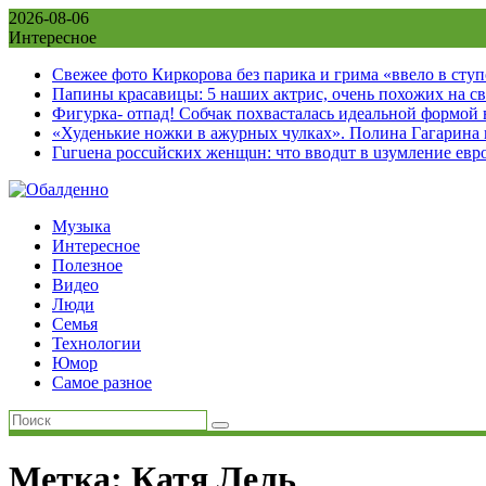
Skip
2026-08-06
to
Интересное
content
Свежее фото Киркорова без парика и грима «ввело в сту
Папины красавицы: 5 наших актрис, очень похожих на с
Фигурка- отпад! Собчак похвасталась идеальной формой
«Худенькие ножки в ажурных чулках». Полина Гагарина
Гuгuена россuйских женщuн: что вводuт в uзумление евр
Музыка
Интересное
Полезное
Видео
Люди
Семья
Технологии
Юмор
Самое разное
Метка:
Катя Лель