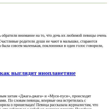
ь обратили внимание на то, что дочь их любимой певицы очень
 Счастливые родители души не чают в малышке, стараются
а была совсем маленькая, поклонники в один голос говорили,
, как выглядят инопланетяне
вым хитам «Джага-джага» и «Муси-пуси», происходят
ми. По словам певицы, впервые она встретилась с
ворила о пришельцах! Певица рассказала журналистам, что