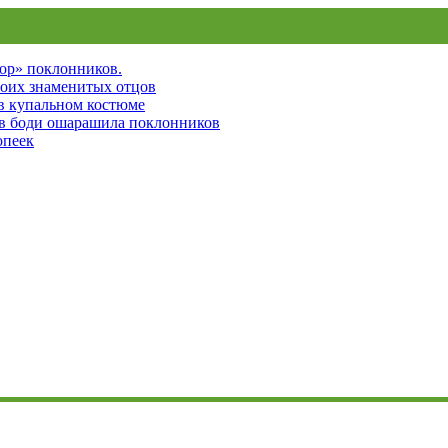
пор» поклонников.
воих знаменитых отцов
 в купальном костюме
 в боди ошарашила поклонников
опеек