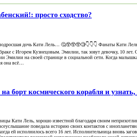
бенский!: просто сходство?
 подросшая дочь Кати Лель… 🤔😲😲😲🧐👇👇👇 Фанаты Кати Лел
браке с Игорем Кузнецовым. Эмилии, так зовут девочку, 10 лет.
фии Эмилии на своей странице в социальной сети. Когда малышк
ня она всё…
 на борт космического корабля и узнать
вицы Кати Лель, хорошо известной благодаря своим неприхотли
всеуслышание поведала историю своих контактов с инопланетяна
огда ей исполнилось всего 16 лет. Исполнительница вновь заго