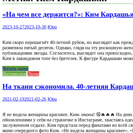
«На чем все держится?»: Ким Кардашьян
2023-10-27
2023-10-30
Юра
Ким скоро перешагнёт 40-летний рубеж, но выглядит как пре
разменяла пятый десяток. Однако, глядя на эту роскошную женщ
публикациями звезды. Согласитесь, выглядит она превосходно,
Ким в лавандовом топе без бретелек. К фигуре Кардашьян мож
Читать далее
Интересное
Люди
На ткани сэкономила. 40-летняя Кард
2021-02-19
2021-02-26
Юра
Я не видела женщины красивее. Ким- икона! 🤤🔥🔥🔥 На днях
обновлениями у себя на страничке в Инстаграме, хвастаясь ид
заслуженном отдыхе. Ким предстала перед фанатами во всей 
мимо очередного фото Ким. «Не видела женщины красивее», «