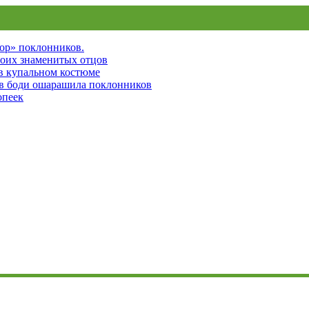
пор» поклонников.
воих знаменитых отцов
 в купальном костюме
 в боди ошарашила поклонников
опеек