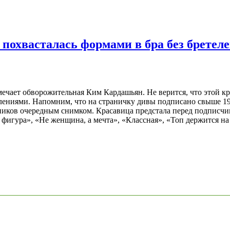
похвасталась формами в бра без бретел
ечает обворожительная Ким Кардашьян. Не верится, что этой кра
ениями. Напомним, что на страничку дивы подписано свыше 190
иков очередным снимком. Красавица предстала перед подписчик
 фигура», «Не женщина, а мечта», «Классная», «Топ держится н