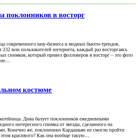
ла поклонников в восторг
ица современного шоу-бизнеса и модных бьюти-трендов,
т 232 млн пользователей интернета, каждый раз восторгаясь
ных снимков, который привел фолловеров в восторг – это фото
о не…
альном костюме
е затейница. Дива балует поклонников ежедневными
едного интересного снимка от звезды, сделанного на
ами. Конечно же, поклонники Кардашьян не смогли пройти
в этом красивого? Как она вообще такую…