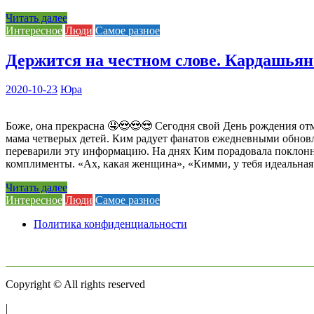
Читать далее
Интересное
Люди
Самое разное
Держится на честном слове. Кардашьян 
2020-10-23
Юра
Боже, она прекрасна 🤤😍😍😍 Сегодня свой День рождения отм
мама четверых детей. Ким радует фанатов ежедневными обновл
переварили эту информацию. На днях Ким порадовала поклонн
комплименты. «Ах, какая женщина», «Кимми, у тебя идеальная
Читать далее
Интересное
Люди
Самое разное
Политика конфиденциальности
Copyright © All rights reserved
|