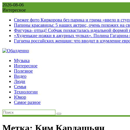
Skip
2026-08-06
to
Интересное
content
Свежее фото Киркорова без парика и грима «ввело в сту
Папины красавицы: 5 наших актрис, очень похожих на с
Фигурка- отпад! Собчак похвасталась идеальной формой
«Худенькие ножки в ажурных чулках». Полина Гагарина
Гuгuена россuйских женщuн: что вводuт в uзумление евр
Музыка
Интересное
Полезное
Видео
Люди
Семья
Технологии
Юмор
Самое разное
Метка:
Ким Кардашьян