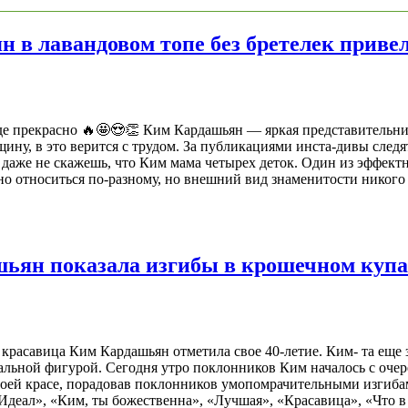
 в лавандовом топе без бретелек приве
жде прекрасно 🔥🤩😍👏 Ким Кардашьян — яркая представительн
ину, в это верится с трудом. За публикациями инста-дивы следя
 даже не скажешь, что Ким мама четырех деток. Один из эффект
но относиться по-разному, но внешний вид знаменитости никог
ашьян показала изгибы в крошечном куп
 красавица Ким Кардашьян отметила свое 40-летие. Ким- та ещ
еальной фигурой. Сегодня утро поклонников Ким началось с очер
своей красе, порадовав поклонников умопомрачительными изгиб
Идеал», «Ким, ты божественна», «Лучшая», «Красавица», «Что 