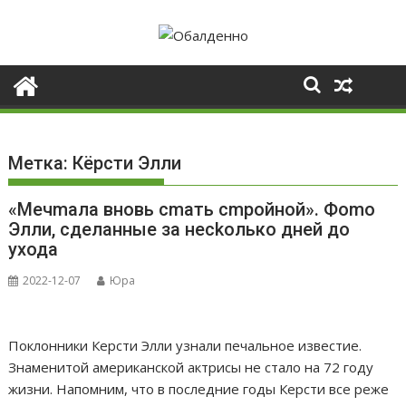
Skip
to
content
Метка:
Кёрсти Элли
«Мечmала вновь сmать сmройной». Фоmо
Элли, сделанные за несkолько дней до
yхода
2022-12-07
Юра
Поклонники Керсти Элли узнали печальное известие.
Знаменитой американской актрисы не стало на 72 году
жизни. Напомним, что в последние годы Керсти все реже