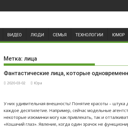
ВИДЕО
ЛЮДИ
СЕМЬЯ
ТЕХНОЛОГИИ
ЮМОР
Метка:
лица
Фантастические лица, которые одновремен
2020-03-02
Юра
У них удивительная внешность! Понятие красоты – штука 
каждое десятилетие. Например, сейчас модельные агентс
некоторые изюминки могу как привлекать, так и отталкива
«Кошачий глаз». Явление, когда один зрачок не функциони