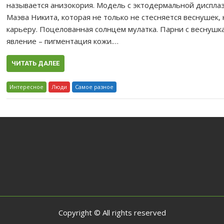
называется анизокория. Модель с эктодермальной диспла
Маэва Никита, которая не только не стесняется веснушек
карьеру. Поцелованная солнцем мулатка. Парни с веснушк
явление – пигментация кожи.…
ЧИТАТЬ ДАЛЕЕ
Интересное
Люди
Самое разное
Copyright © All rights reserved