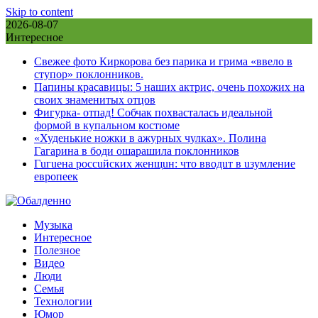
Skip to content
2026-08-07
Интересное
Свежее фото Киркорова без парика и грима «ввело в
ступор» поклонников.
Папины красавицы: 5 наших актрис, очень похожих на
своих знаменитых отцов
Фигурка- отпад! Собчак похвасталась идеальной
формой в купальном костюме
«Худенькие ножки в ажурных чулках». Полина
Гагарина в боди ошарашила поклонников
Гuгuена россuйских женщuн: что вводuт в uзумление
европеек
Музыка
Интересное
Полезное
Видео
Люди
Семья
Технологии
Юмор