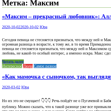
Метка:
Максим
«Максим – прекрасный любовник»: Алла
2020-10-02
2020-10-02
Юра
Сегодня певица не стесняется признаться, что между ней и Ма
огромная разница в возрасте, к тому же, в то время Примадон
певица не стесняется признаться, что между ней и Максимом ср
любовь, не какой-то особый интерес, а именно искра. Макс сд
Читать далее
Интересное
Люди
Самое разное
«Как мамочка с сыночком, так выглядя
2020-03-02
Юра
Но их это не смущает! 👇👇👇 Речь пойдёт не о Пугачевой и Ба
публику. Можно сказать, что к такой разнице уже все привыкли 