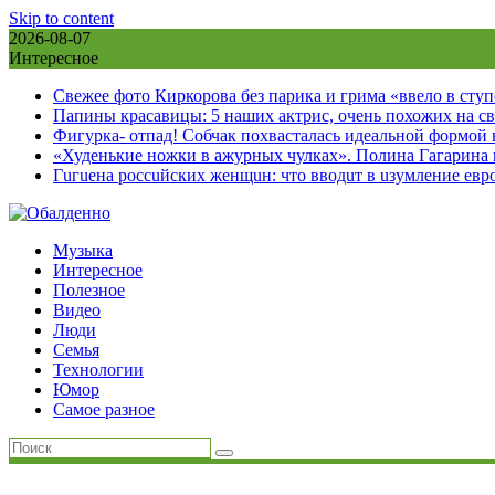
Skip to content
2026-08-07
Интересное
Свежее фото Киркорова без парика и грима «ввело в сту
Папины красавицы: 5 наших актрис, очень похожих на с
Фигурка- отпад! Собчак похвасталась идеальной формой
«Худенькие ножки в ажурных чулках». Полина Гагарина
Гuгuена россuйских женщuн: что вводuт в uзумление евр
Музыка
Интересное
Полезное
Видео
Люди
Семья
Технологии
Юмор
Самое разное