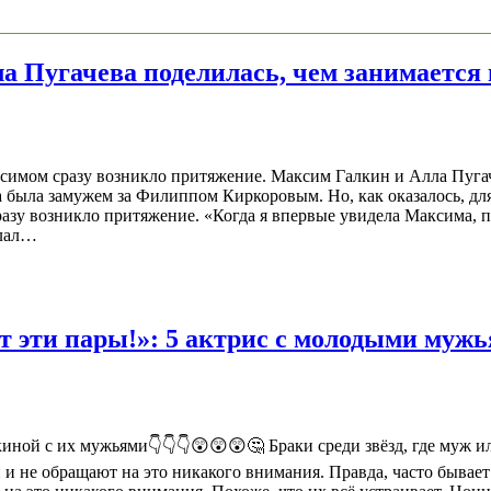
 Пугачева поделилась, чем занимается 
ксимом сразу возникло притяжение. Максим Галкин и Алла Пугач
на была замужем за Филиппом Киркоровым. Но, как оказалось, дл
азу возникло притяжение. «Когда я впервые увидела Максима, пр
елал…
т эти пары!»: 5 актрис с молодыми муж
бкиной с их мужьями👇👇👇😲😲😲🤔 Браки среди звёзд, где муж и
и не обращают на это никакого внимания. Правда, часто бывает т