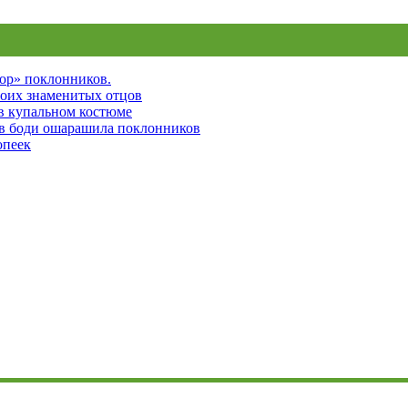
пор» поклонников.
воих знаменитых отцов
 в купальном костюме
 в боди ошарашила поклонников
опеек