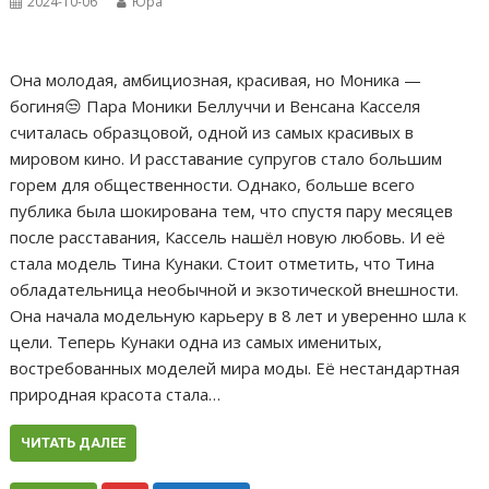
2024-10-06
Юра
Она молодая, амбициозная, красивая, но Моника —
богиня😒 Пара Моники Беллуччи и Венсана Касселя
считалась образцовой, одной из самых красивых в
мировом кино. И расставание супругов стало большим
горем для общественности. Однако, больше всего
публика была шокирована тем, что спустя пару месяцев
после расставания, Кассель нашёл новую любовь. И её
стала модель Тина Кунаки. Стоит отметить, что Тина
обладательница необычной и экзотической внешности.
Она начала модельную карьеру в 8 лет и уверенно шла к
цели. Теперь Кунаки одна из самых именитых,
востребованных моделей мира моды. Её нестандартная
природная красота стала…
ЧИТАТЬ ДАЛЕЕ