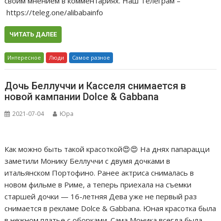
своим мнением в комментариях. Наш Телеграм –
https://teleg.one/alibabainfo
ЧИТАТЬ ДАЛЕЕ
Интересное
Люди
Самое разное
Дочь Беллуччи и Касселя снимается в
новой кампании Dolce & Gabbana
2021-07-04
Юра
Как можно быть такой красоткой😍😍 На днях папарацци
заметили Монику Беллуччи с двумя дочками в
итальянском Портофино. Ранее актриса снималась в
новом фильме в Риме, а теперь приехала на съемки
старшей дочки — 16-летняя Дева уже не первый раз
снимается в рекламе Dolce & Gabbana. Юная красотка была
в нежном платье с оборками. Сама Моника всегда была