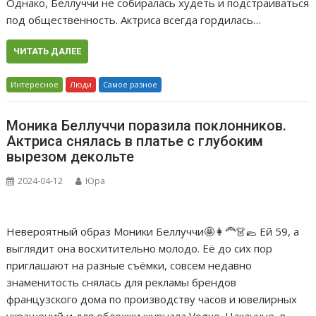
Однако, Беллуччи не собиралась худеть и подстраиваться
под общественность. Актриса всегда гордилась…
ЧИТАТЬ ДАЛЕЕ
Интересное
Люди
Самое разное
Моника Беллуччи поразила поклонников.
Актриса снялась в платье с глубоким
вырезом декольте
2024-04-12
Юра
Невероятный образ Моники Беллуччи🤩👩‍🦰👗🥿 Ей 59, а
выглядит она восхитительно молодо. Её до сих пор
приглашают на разные съёмки, совсем недавно
знаменитость снялась для рекламы брендов
французского дома по производству часов и ювелирных
украшений и для обложки журнала Vogue. Накануне, в