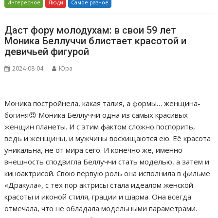
Интересное
Люди
Самое разное
Даст фору молодухам: в свои 59 лет
Моника Беллуччи блистает красотой и
девичьей фигурой
2024-08-04
Юра
Моника постройнела, какая талия, а формы… женщина-
богиня😍 Моника Беллуччи одна из самых красивых
женщин планеты. И с этим фактом сложно поспорить,
ведь и женщины, и мужчины восхищаются ею. Её красота
уникальна, не от мира сего. И конечно же, именно
внешность сподвигла Беллуччи стать моделью, а затем и
киноактрисой. Свою первую роль она исполнила в фильме
«Дракула», с тех пор актрисы стала идеалом женской
красоты и иконой стиля, грации и шарма. Она всегда
отмечала, что не обладала модельными параметрами.