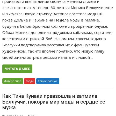
произвести впечатление своим отменным стилем и
элегантностью. А теперь 60-летняя Моника Беллуччи еще
и выгуляла новую стрижку! Актриса посетила модный
показ Дольче и Габбана на Неделе моды в Милане,
будучи в белом брючном костюме и прозрачной блузке.
Образ Моника дополнила нюдовыми каблуками, серьгами-
колечками и стрижкой-боб. Напомним, совсем недавно
Беллуччи подтвердила расставание с французским
художником, так что вполне понятно, что новую главу
своей жизни актриса решила начать и с новой…
ЧИТАТЬ ДАЛЕЕ
Интересное
Люди
Самое разное
Как Тина Кунаки превзошла и затмила
Беллуччи, покорив мир моды и сердце её
мужа