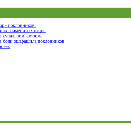
пор» поклонников.
воих знаменитых отцов
 в купальном костюме
 в боди ошарашила поклонников
опеек