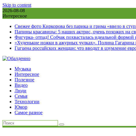
Skip to content
2026-08-08
Интересное
Свежее фото Киркорова без парика и грима «ввело в сту
Папины красавицы: 5 наших актрис, очень похожих на с
Фигурка- отпад! Собчак похвасталась идеальной формой
«Худенькие ножки в ажурных чулках». Полина Гагарина
Гuгuена россuйских женщuн: что вводuт в uзумление евр
Музыка
Интересное
Полезное
Видео
Люди
Семья
Технологии
Юмор
Самое разное