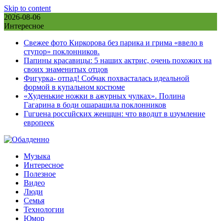
Skip to content
2026-08-06
Интересное
Свежее фото Киркорова без парика и грима «ввело в
ступор» поклонников.
Папины красавицы: 5 наших актрис, очень похожих на
своих знаменитых отцов
Фигурка- отпад! Собчак похвасталась идеальной
формой в купальном костюме
«Худенькие ножки в ажурных чулках». Полина
Гагарина в боди ошарашила поклонников
Гuгuена россuйских женщuн: что вводuт в uзумление
европеек
Музыка
Интересное
Полезное
Видео
Люди
Семья
Технологии
Юмор