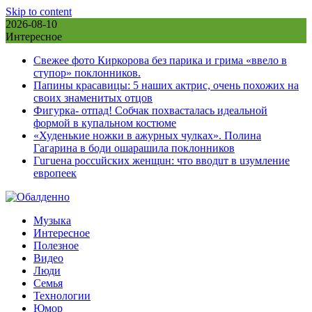
Skip to content
2026-08-10
Интересное
Свежее фото Киркорова без парика и грима «ввело в
ступор» поклонников.
Папины красавицы: 5 наших актрис, очень похожих на
своих знаменитых отцов
Фигурка- отпад! Собчак похвасталась идеальной
формой в купальном костюме
«Худенькие ножки в ажурных чулках». Полина
Гагарина в боди ошарашила поклонников
Гuгuена россuйских женщuн: что вводuт в uзумление
европеек
Музыка
Интересное
Полезное
Видео
Люди
Семья
Технологии
Юмор