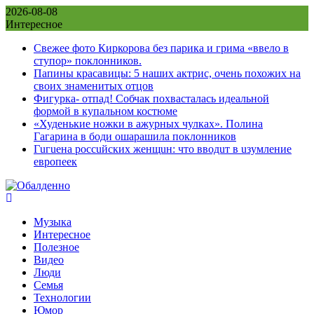
Skip
2026-08-08
to
Интересное
content
Свежее фото Киркорова без парика и грима «ввело в
ступор» поклонников.
Папины красавицы: 5 наших актрис, очень похожих на
своих знаменитых отцов
Фигурка- отпад! Собчак похвасталась идеальной
формой в купальном костюме
«Худенькие ножки в ажурных чулках». Полина
Гагарина в боди ошарашила поклонников
Гuгuена россuйских женщuн: что вводuт в uзумление
европеек
Музыка
Интересное
Полезное
Видео
Люди
Семья
Технологии
Юмор