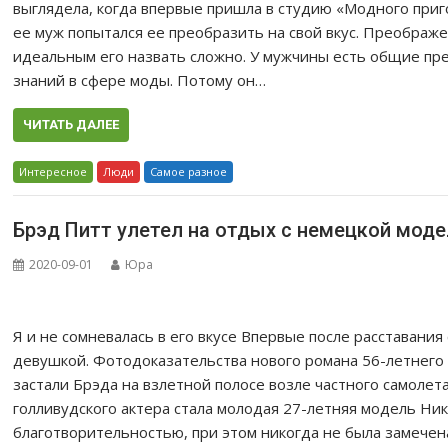
выглядела, когда впервые пришла в студию «Модного пригов
ее муж попытался ее преобразить на свой вкус. Преобра
идеальным его назвать сложно. У мужчины есть общие пре
знаний в сфере моды. Потому он…
ЧИТАТЬ ДАЛЕЕ
Интересное
Люди
Самое разное
Брэд Питт улетел на отдых с немецкой мод
2020-09-01
Юра
Я и не сомневалась в его вкусе Впервые после расставани
девушкой. Фотодоказательства нового романа 56-летнего
застали Брэда на взлетной полосе возле частного самолет
голливудского актера стала молодая 27-летняя модель Ни
благотворительностью, при этом никогда не была замечена