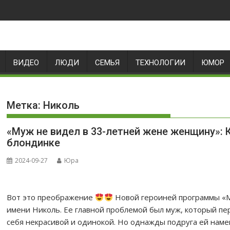
ВИДЕО
ЛЮДИ
СЕМЬЯ
ТЕХНОЛОГИИ
ЮМОР
Метка:
Николь
«Мyж не видел в 33-летней жене женщину»: 
блондинке
2024-09-27
Юра
Вот это преображение
Новой героиней программы «М
имени Николь. Ее главной проблемой был муж, который пе
себя некрасивой и одинокой. Но однажды подруга ей намек