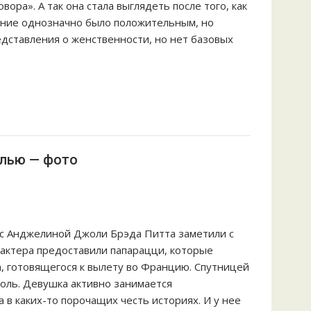
ора». А так она стала выглядеть после того, как
жение однозначно было положительным, но
дставления о женственности, но нет базовых
елью — фото
я с Анджелиной Джоли Брэда Питта заметили с
 актера предоставили папарацци, которые
а, готовящегося к вылету во Францию. Спутницей
коль. Девушка активно занимается
 в каких-то порочащих честь историях. И у нее