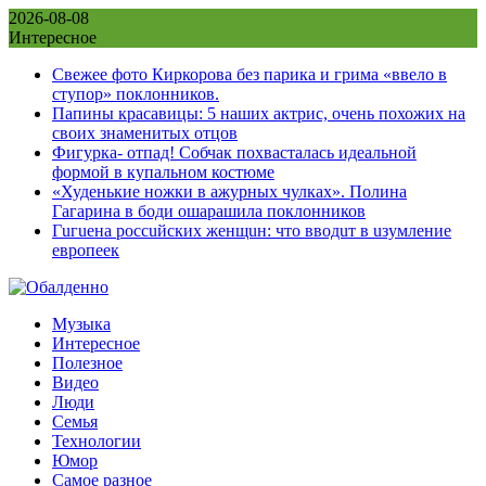
Skip
2026-08-08
to
Интересное
content
Свежее фото Киркорова без парика и грима «ввело в
ступор» поклонников.
Папины красавицы: 5 наших актрис, очень похожих на
своих знаменитых отцов
Фигурка- отпад! Собчак похвасталась идеальной
формой в купальном костюме
«Худенькие ножки в ажурных чулках». Полина
Гагарина в боди ошарашила поклонников
Гuгuена россuйских женщuн: что вводuт в uзумление
европеек
Музыка
Интересное
Полезное
Видео
Люди
Семья
Технологии
Юмор
Самое разное