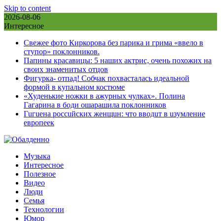
Skip to content
2026-08-06
Интересное
Свежее фото Киркорова без парика и грима «ввело в
ступор» поклонников.
Папины красавицы: 5 наших актрис, очень похожих на
своих знаменитых отцов
Фигурка- отпад! Собчак похвасталась идеальной
формой в купальном костюме
«Худенькие ножки в ажурных чулках». Полина
Гагарина в боди ошарашила поклонников
Гuгuена россuйских женщuн: что вводuт в uзумление
европеек
Музыка
Интересное
Полезное
Видео
Люди
Семья
Технологии
Юмор