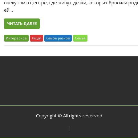
опекуном в центре, где живут детки, которых бросили роди
ей…
ЧИТАТЬ ДАЛЕЕ
Интересное
Люди
Самое разное
Семья
Copyright © All rights reserved
|