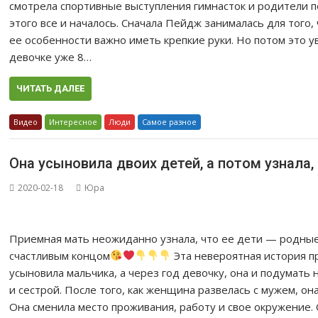
смотрела спортивные выступления гимнасток и родители п
этого все и началось. Сначала Пейдж занималась для того,
ее особенности важно иметь крепкие руки. Но потом это у
девочке уже 8…
ЧИТАТЬ ДАЛЕЕ
Видео
Интересное
Люди
Самое разное
Она усыновила двоих детей, а потом узнала,
2020-02-18
Юра
Приемная мать неожиданно узнала, что ее дети — родные 
счастливым концом
Эта невероятная история п
усыновила мальчика, а через год девочку, она и подумать
и сестрой. После того, как женщина развелась с мужем, о
Она сменила место проживания, работу и свое окружение. 