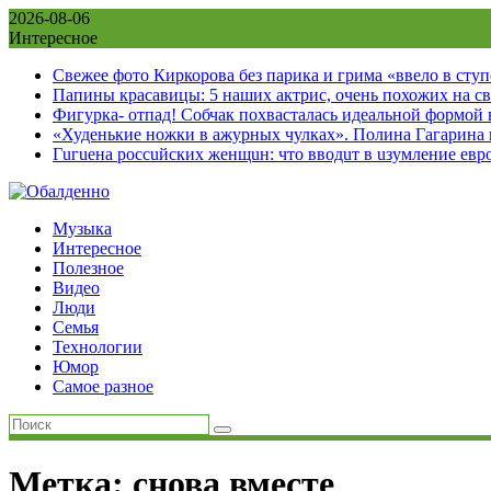
Skip
2026-08-06
to
Интересное
content
Свежее фото Киркорова без парика и грима «ввело в сту
Папины красавицы: 5 наших актрис, очень похожих на с
Фигурка- отпад! Собчак похвасталась идеальной формой
«Худенькие ножки в ажурных чулках». Полина Гагарина
Гuгuена россuйских женщuн: что вводuт в uзумление евр
Музыка
Интересное
Полезное
Видео
Люди
Семья
Технологии
Юмор
Самое разное
Метка:
снова вместе