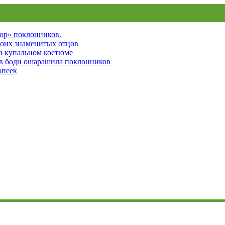
пор» поклонников.
воих знаменитых отцов
 в купальном костюме
 в боди ошарашила поклонников
опеек