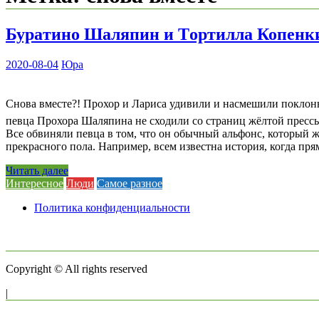
Буpaтино Шаляпин и Тopтилла Копенки
2020-08-04
Юра
Снова вместе?! Прохор и Лариса удивили и насмешили поклон
певца Прохора Шаляпина не сходили со страниц жёлтой прессы.
Все обвиняли певца в том, что он обычный альфонс, который
прекрасного пола. Например, всем известна история, когда пр
Читать далее
Интересное
Люди
Самое разное
Политика конфиденциальности
Copyright © All rights reserved
|