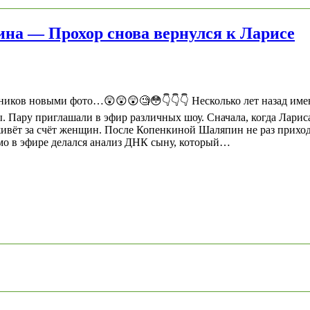
на — Прохор снова вернулся к Ларисе
ников новыми фото…😲😲😲🧐😳👇👇👇 Несколько лет назад имен
 Пару приглашали в эфир различных шоу. Сначала, когда Лариса 
 живёт за счёт женщин. После Копенкиной Шаляпин не раз прих
ямо в эфире делался анализ ДНК сыну, который…