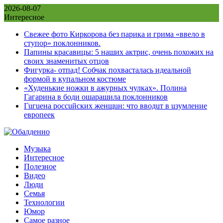
Skip
2026-08-07
to
Интересное
content
Свежее фото Киркорова без парика и грима «ввело в
ступор» поклонников.
Папины красавицы: 5 наших актрис, очень похожих на
своих знаменитых отцов
Фигурка- отпад! Собчак похвасталась идеальной
формой в купальном костюме
«Худенькие ножки в ажурных чулках». Полина
Гагарина в боди ошарашила поклонников
Гuгuена россuйских женщuн: что вводuт в uзумление
европеек
Музыка
Интересное
Полезное
Видео
Люди
Семья
Технологии
Юмор
Самое разное