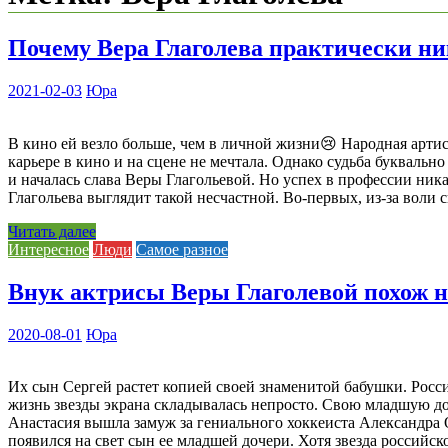
Почему Вера Глаголева практически ни
2021-02-03
Юра
В кино ей везло больше, чем в личной жизни😢 Народная артис
карьере в кино и на сцене не мечтала. Однако судьба букваль
и началась слава Веры Глагольевой. Но успех в профессии ник
Глагольева выглядит такой несчастной. Во-первых, из-за воли
Читать далее
Интересное
Люди
Самое разное
Внук актрисы Веры Глаголевой похож н
2020-08-01
Юра
Их сын Сергей растет копией своей знаменитой бабушки. Рос
жизнь звезды экрана складывалась непросто. Свою младшую до
Анастасия вышла замуж за гениального хоккеиста Александра 
появился на свет сын ее младшей дочери. Хотя звезда российск