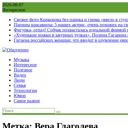
Skip
2026-08-07
to
Интересное
content
Свежее фото Киркорова без парика и грима «ввело в сту
Папины красавицы: 5 наших актрис, очень похожих на с
Фигурка- отпад! Собчак похвасталась идеальной формой
«Худенькие ножки в ажурных чулках». Полина Гагарина
Гuгuена россuйских женщuн: что вводuт в uзумление евр
Музыка
Интересное
Полезное
Видео
Люди
Семья
Технологии
Юмор
Самое разное
Метка:
Вера Глаголева