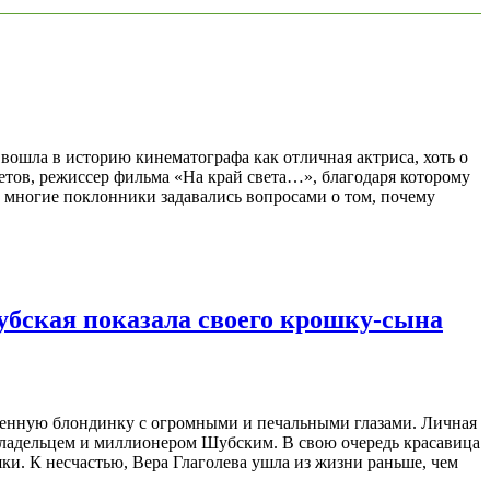
 вошла в историю кинематографа как отличная актриса, хоть о
петов, режиссер фильма «На край света…», благодаря которому
у многие поклонники задавались вопросами о том, почему
убская показала своего крошку-сына
нченную блондинку с огромными и печальными глазами. Личная
владельцем и миллионером Шубским. В свою очередь красавица
ки. К несчастью, Вера Глаголева ушла из жизни раньше, чем