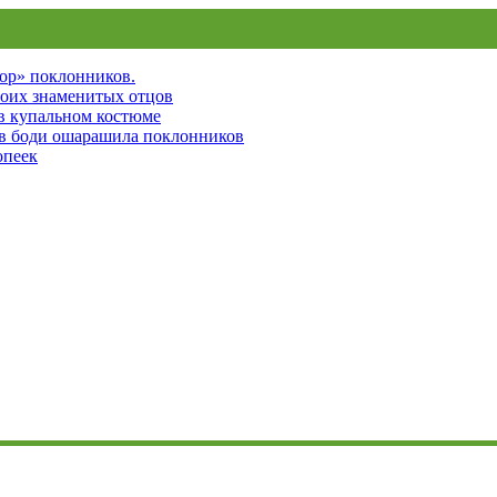
пор» поклонников.
воих знаменитых отцов
 в купальном костюме
 в боди ошарашила поклонников
опеек