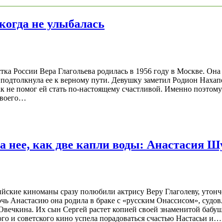
когда не улыбалась
тка России Вера Глагольева родилась в 1956 году в Москве. Она
но подтолкнула ее к верному пути. Девушку заметил Родион Наха
ак не помог ей стать по-настоящему счастливой. Именно поэтом
 своего…
а нее, как две капли воды: Анастасия Ш
сийские киноманы сразу полюбили актрису Веру Глаголеву, уто
чь Анастасию она родила в браке с «русским Онассисом», судо
Овечкина. Их сын Сергей растет копией своей знаменитой бабуш
ого и советского кино успела порадоваться счастью Настасьи и…