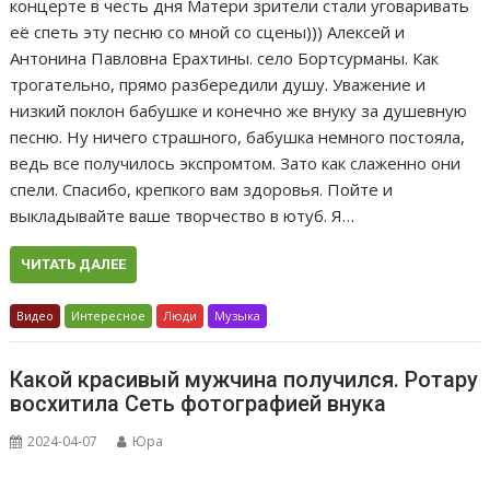
концерте в честь дня Матери зрители стали уговаривать
её спеть эту песню со мной со сцены))) Алексей и
Антонина Павловна Ерахтины. село Бортсурманы. Как
трогательно, прямо разбередили душу. Уважение и
низкий поклон бабушке и конечно же внуку за душевную
песню. Ну ничего страшного, бабушка немного постояла,
ведь все получилось экспромтом. Зато как слаженно они
спели. Спасибо, крепкого вам здоровья. Пойте и
выкладывайте ваше творчество в ютуб. Я…
ЧИТАТЬ ДАЛЕЕ
Видео
Интересное
Люди
Музыка
Какой красивый мужчина получился. Ротару
восхитила Сеть фотографией внука
2024-04-07
Юра