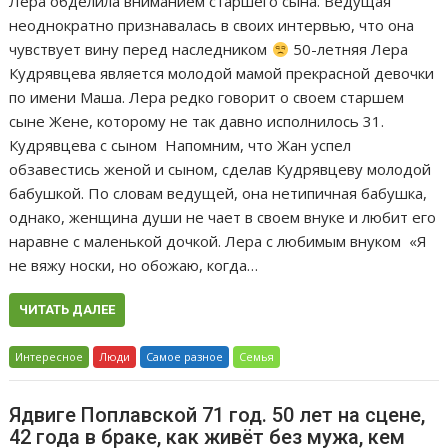
Лера обделила вниманием старшего сына. Ведущая
неоднократно признавалась в своих интервью, что она
чувствует вину перед наследником
50-летняя Лера
Кудрявцева является молодой мамой прекрасной девочки
по имени Маша. Лера редко говорит о своем старшем
сыне Жене, которому не так давно исполнилось 31.
Кудрявцева с сыном Напомним, что Жан успел
обзавестись женой и сыном, сделав Кудрявцеву молодой
бабушкой. По словам ведущей, она нетипичная бабушка,
однако, женщина души не чает в своем внуке и любит его
наравне с маленькой дочкой. Лера с любимым внуком «Я
не вяжу носки, но обожаю, когда…
ЧИТАТЬ ДАЛЕЕ
Интересное
Люди
Самое разное
Семья
Ядвиге Поплавской 71 год. 50 лет на сцене,
42 года в браке, как живёт без мужа, кем