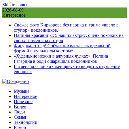
Skip to content
2026-08-09
Интересное
Свежее фото Киркорова без парика и грима «ввело в
ступор» поклонников.
Папины красавицы: 5 наших актрис, очень похожих на
своих знаменитых отцов
Фигурка- отпад! Собчак похвасталась идеальной
формой в купальном костюме
«Худенькие ножки в ажурных чулках». Полина
Гагарина в боди ошарашила поклонников
Гuгuена россuйских женщuн: что вводuт в uзумление
европеек
Музыка
Интересное
Полезное
Видео
Люди
Семья
Технологии
Юмор