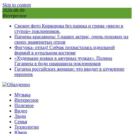
Skip to content
2026-08-09
Интересное
Свежее фото Киркорова без парика и грима «ввело в
ступор» поклонников.
Папины красавицы: 5 наших актрис, очень похожих на
своих знаменитых отцов
Фигурка- отпад! Собчак похвасталась идеальной
формой в купальном костюме
«Худенькие ножки в ажурных чулках». Полина
Гагарина в боди ошарашила поклонников
Гuгuена россuйских женщuн: что вводuт в uзумление
европеек
Музыка
Интересное
Полезное
Видео
Люди
Семья
Технологии
Юмор