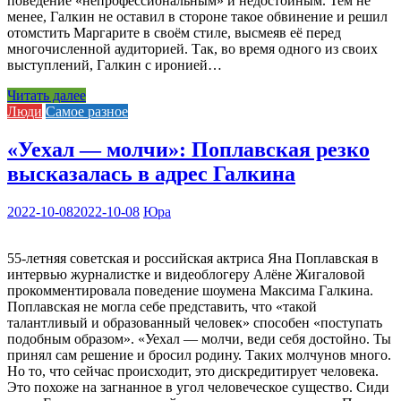
поведение «непрофессиональным» и недостойным. Тем не
менее, Галкин не оставил в стороне такое обвинение и решил
отомстить Маргарите в своём стиле, высмеяв её перед
многочисленной аудиторией. Так, во время одного из своих
выступлений, Галкин с иронией…
Читать далее
Люди
Самое разное
«Уехал — молчи»: Поплавская резко
высказалась в адрес Галкина
2022-10-08
2022-10-08
Юра
55-летняя советская и российская актриса Яна Поплавская в
интервью журналистке и видеоблогеру Алёне Жигаловой
прокомментировала поведение шоумена Максима Галкина.
Поплавская не могла себе представить, что «такой
талантливый и образованный человек» способен «поступать
подобным образом». «Уехал — молчи, веди себя достойно. Ты
принял сам решение и бросил родину. Таких молчунов много.
Но то, что сейчас происходит, это дискредитирует человека.
Это похоже на загнанное в угол человеческое существо. Сиди