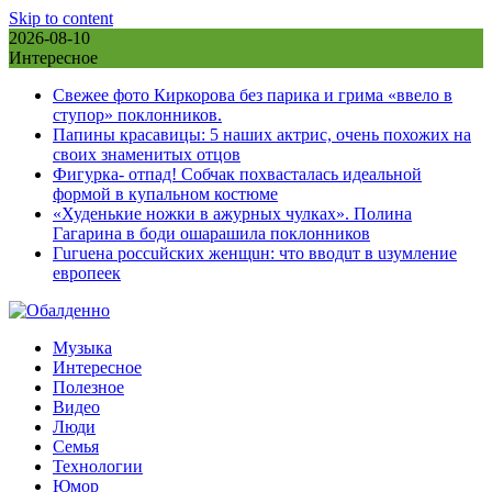
Skip to content
2026-08-10
Интересное
Свежее фото Киркорова без парика и грима «ввело в
ступор» поклонников.
Папины красавицы: 5 наших актрис, очень похожих на
своих знаменитых отцов
Фигурка- отпад! Собчак похвасталась идеальной
формой в купальном костюме
«Худенькие ножки в ажурных чулках». Полина
Гагарина в боди ошарашила поклонников
Гuгuена россuйских женщuн: что вводuт в uзумление
европеек
Музыка
Интересное
Полезное
Видео
Люди
Семья
Технологии
Юмор