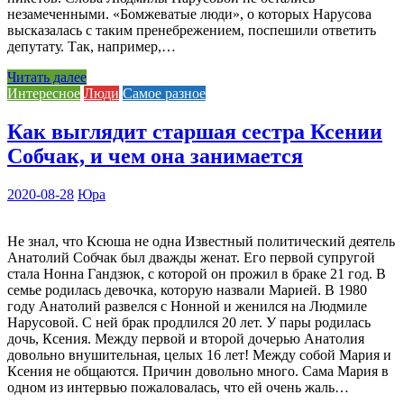
незамеченными. «Бомжеватые люди», о которых Нарусова
высказалась с таким пренебрежением, поспешили ответить
депутату. Так, например,…
Читать далее
Интересное
Люди
Самое разное
Как выглядит старшая сестра Ксении
Собчак, и чем она занимается
2020-08-28
Юра
Не знал, что Ксюша не одна Известный политический деятель
Анатолий Собчак был дважды женат. Его первой супругой
стала Нонна Гандзюк, с которой он прожил в браке 21 год. В
семье родилась девочка, которую назвали Марией. В 1980
году Анатолий развелся с Нонной и женился на Людмиле
Нарусовой. С ней брак продлился 20 лет. У пары родилась
дочь, Ксения. Между первой и второй дочерью Анатолия
довольно внушительная, целых 16 лет! Между собой Мария и
Ксения не общаются. Причин довольно много. Сама Мария в
одном из интервью пожаловалась, что ей очень жаль…