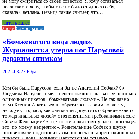
не могу смириться со своей совестью. Я хочу оставаться
человеком и хочу, чтобы мне не было стыдно за себя, —
сказала Светлана. Певица также считает, что…
Читать далее
Люди
Самое разное
«Бомжеватого вида люди».
Журналистка утерла нос Нарусовой
дерзким снимком
2021-03-23
Юра
Кем бы была Нарусова, если бы не Анатолий Собчак? 😏
Людмила Нарусова имела неосторожность назвать участников
одиночных пикетов «бомжеватыми людьми». Не так давно
мама Ксении Анатольевны обратилась к своим коллегам,
негодую, что, мол, как они могли допустить собрание «каких-
то маргинальных людей» с непонятными требованиями возле
Совета Федерации? «То, что эти люди стоят у нас на крыльце-
это, по-моему, неприятно». Родительнице Собчак в шутку
посоветовали подготовить законопроект о запрете одиночных
пикетов. Слова Людмилы Нарусовой не остались