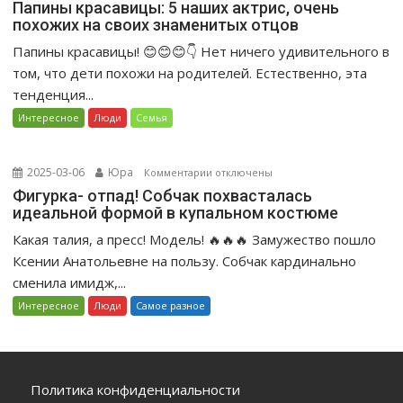
записи
Папины красавицы: 5 наших актрис, очень
ступор»
похожих на своих знаменитых отцов
Папины
поклонников.
красавицы:
Папины красавицы! 😊😊😊👇 Нет ничего удивительного в
5
том, что дети похожи на родителей. Естественно, эта
наших
тенденция...
актрис,
Интересное
Люди
Семья
очень
похожих
на
2025-03-06
Юра
к
Комментарии
отключены
своих
записи
Фигурка- отпад! Собчак похвасталась
знаменитых
идеальной формой в купальном костюме
Фигурка-
отцов
отпад!
Какая талия, а пресс! Модель! 🔥🔥🔥 Замужество пошло
Собчак
Ксении Анатольевне на пользу. Собчак кардинально
похвасталась
сменила имидж,...
идеальной
Интересное
Люди
Самое разное
формой
в
купальном
костюме
Политика конфиденциальности