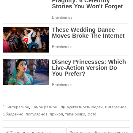
,
,
,
Интересное
Самое разное
адекватность людей
интересное
,
,
,
,
Обалденно
популярное
прикол
татуировки
фото
Навигация
7 звезд, чьи смелые
Почему голубцы получаются