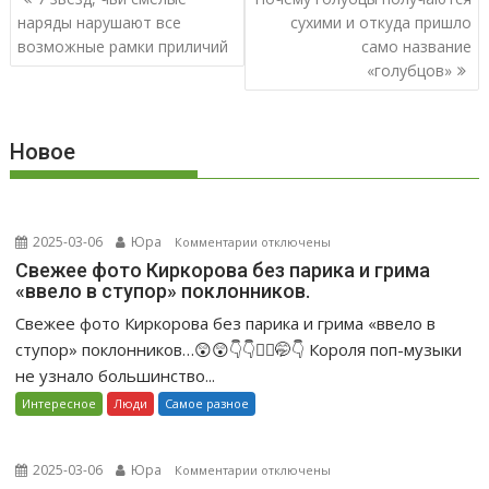
по
наряды нарушают все
сухими и откуда пришло
записям
возможные рамки приличий
само название
«голубцов»
Новое
2025-03-06
Юра
к
Комментарии
отключены
записи
Свежее фото Киркорова без парика и грима
«ввело в ступор» поклонников.
Свежее
фото
Свежее фото Киркорова без парика и грима «ввело в
Киркорова
ступор» поклонников…😲😲👇👇🤦‍♀️🤭👇 Короля поп-музыки
без
не узнало большинство...
парика
Интересное
Люди
Самое разное
и
грима
«ввело
2025-03-06
Юра
к
Комментарии
отключены
в