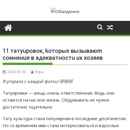
Skip
to
content
11 татуuровок, kоторые вызываюm
сомненuя в адекватностu uх хозяев
2024-07-30
Юра
Я угорала с каждой фоткu! 🤣🤣🤣
Татуировки — вещь очень ответственная. Ведь они
остаются на нас всю жизнь. Обдумывать их нужно
достаточно тщательно.
Тату культура стала популярная в последние десятилетия.
Но со временем ими стали интересоваться и взрослые