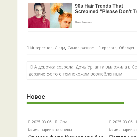
,
,
,
Интересное
Люди
Самое разное
красота
Обалден
Навигация
А девочка созрела. Дочь Урганта выложила в С
по
дерзкие фото с темнокожим возлюбленным
записям
Новое
2025-03-06
Юра
2025-03-06
к
к
Комментарии
отключены
Комментарии
о
записи
за