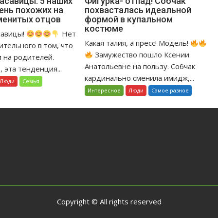
асавицы: 5 наших
Фигурка- отпад! Собчак
чень похожих на
похвасталась идеальной
пины
Фигурка-
менитых отцов
формой в купальном
асавицы:
отпад!
костюме
Собчак
савицы!
Нет
ших
похвасталась
Какая талия, а пресс! Модель!
ительного в том, что
трис,
идеальной
Замужество пошло Ксении
 на родителей.
ень
формой
Анатольевне на пользу. Собчак
 эта тенденция...
хожих
в
кардинально сменила имидж,...
Люди
Семья
купальном
Интересное
Люди
Самое разное
оих
костюме
аменитых
цов
Copyright © All rights reserved