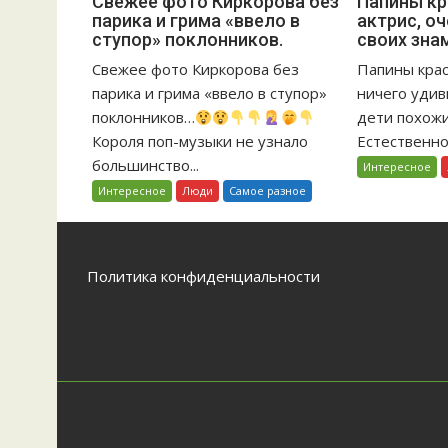
Свежее фото Киркорова без
Папины кр
парика и грима «ввело в
актрис, о
Свежее
Па
ступор» поклонников.
своих зна
фото
кр
Киркорова
5
Свежее фото Киркорова без
Папины кра
без
на
парика и грима «ввело в ступор»
ничего удив
парика
ак
поклонников…
дети похожи
и
оч
Короля поп-музыки не узнало
Естественно,
грима
по
большинство...
Интересное
«ввело
на
Интересное
Люди
Самое разное
в
св
ступор»
зн
поклонников.
от
Политика конфиденциальности