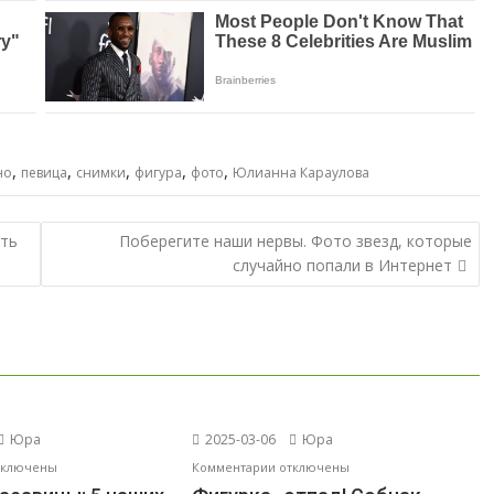
,
,
,
,
,
но
певица
снимки
фигура
фото
Юлианна Караулова
еть
Поберегите наши нервы. Фото звезд, которые
случайно попали в Интернет
Юра
2025-03-06
Юра
к
тключены
Комментарии
отключены
писи
записи