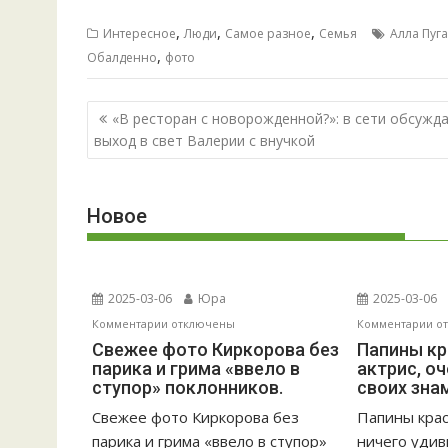
,
,
,
Интересное
Люди
Самое разное
Семья
Алла Пуг
,
Обалденно
фото
Навигация
«В ресторан с новорожденной?»: в сети обсужд
по
выход в свет Валерии с внучкой
записям
Новое
2025-03-06
Юра
2025-03-06
к
к
Комментарии
отключены
Комментарии
о
записи
за
Свежее фото Киркорова без
Папины кр
парика и грима «ввело в
актрис, о
Свежее
Па
ступор» поклонников.
своих зна
фото
кр
Киркорова
5
Свежее фото Киркорова без
Папины крас
без
на
парика и грима «ввело в ступор»
ничего удив