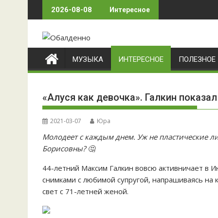
Skip
2026-08-08
Интересное
to
content
МУЗЫКА
ИНТЕРЕСНОЕ
ПОЛЕЗНОЕ
«Алуся как девочка». Галкин показал
2021-03-07
Юра
Молодеет с каждым днем. Уж не пластические л
Борисовны? 🤔
44-летний Максим Галкин вовсю активничает в 
снимками с любимой супругой, напрашиваясь на 
свет с 71-летней женой.