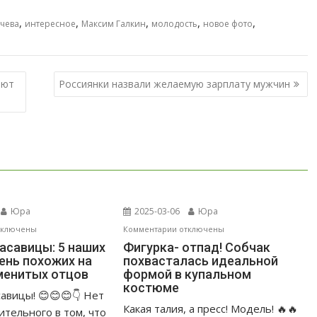
,
,
,
,
,
ачева
интересное
Максим Галкин
молодость
новое фото
ают
Россиянки назвали желаемую зарплату мужчин
Юра
2025-03-06
Юра
к
тключены
Комментарии
отключены
писи
записи
асавицы: 5 наших
Фигурка- отпад! Собчак
чень похожих на
похвасталась идеальной
пины
Фигурка-
менитых отцов
формой в купальном
асавицы:
отпад!
костюме
Собчак
авицы! 😊😊😊👇 Нет
ших
похвасталась
Какая талия, а пресс! Модель! 🔥🔥
ительного в том, что