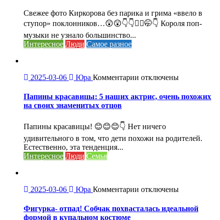
Киркорова
без
Свежее фото Киркорова без парика и грима «ввело в
парика
ступор» поклонников…😲😲👇👇🤦‍♀️🤭👇 Короля поп-
и
музыки не узнало большинство...
грима
Интересное
Люди
Самое разное
«ввело
в
ступор»
поклонников.
к
2025-03-06
Юра
Комментарии
отключены
записи
Папины
Папины красавицы: 5 наших актрис, очень похожих
красавицы:
на своих знаменитых отцов
5
наших
Папины красавицы! 😊😊😊👇 Нет ничего
актрис,
удивительного в том, что дети похожи на родителей.
очень
Естественно, эта тенденция...
похожих
Интересное
Люди
Семья
на
своих
знаменитых
отцов
к
2025-03-06
Юра
Комментарии
отключены
записи
Фигурка-
Фигурка- отпад! Собчак похвасталась идеальной
отпад!
формой в купальном костюме