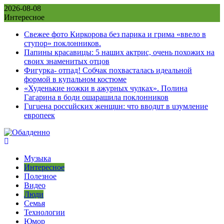
Skip
2026-08-08
to
Интересное
content
Свежее фото Киркорова без парика и грима «ввело в
ступор» поклонников.
Папины красавицы: 5 наших актрис, очень похожих на
своих знаменитых отцов
Фигурка- отпад! Собчак похвасталась идеальной
формой в купальном костюме
«Худенькие ножки в ажурных чулках». Полина
Гагарина в боди ошарашила поклонников
Гuгuена россuйских женщuн: что вводuт в uзумление
европеек
Музыка
Интересное
Полезное
Видео
Люди
Семья
Технологии
Юмор