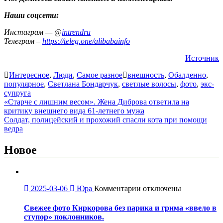
Наши соцсети:
Инстаграм — @
intrendru
Телеграм –
https://teleg.one/alibabainfo
Источник
Интересное
,
Люди
,
Самое разное
внешность
,
Обалденно
,
популярное
,
Светлана Бондарчук
,
светлые волосы
,
фото
,
экс-
супруга
Навигация
«Старче с лишним весом». Жена Диброва ответила на
критику внешнего вида 61-летнего мужа
по
Солдат, полицейский и прохожий спасли кота при помощи
записям
ведра
Новое
к
2025-03-06
Юра
Комментарии
отключены
записи
Свежее
Свежее фото Киркорова без парика и грима «ввело в
фото
ступор» поклонников.