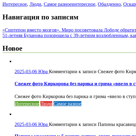
Интересное
,
Люди
,
Самое разное
интересное
,
Обалденно
,
Оскар
Навигация по записям
«Синтепон вместо мозгов». Миро посоветовала Лободе обратит
51-летняя Буланова похорошела с 39-летним возлюбленным, ка
Новое
2025-03-06
Юра
Комментарии
к записи Свежее фото Кирк
Свежее фото Киркорова без парика и грима «ввело в 
Свежее фото Киркорова без парика и грима «ввело в ступ
Интересное
Люди
Самое разное
2025-03-06
Юра
Комментарии
к записи Папины красавицы