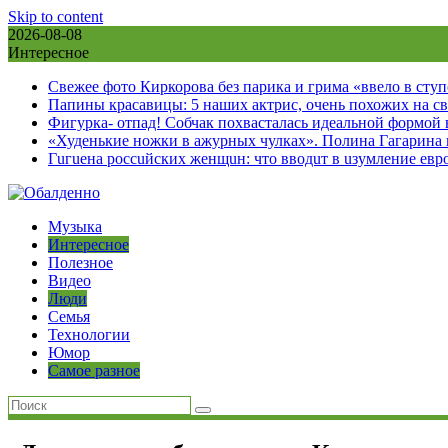
Skip to content
2026-08-08
Интересное
Свежее фото Киркорова без парика и грима «ввело в сту
Папины красавицы: 5 наших актрис, очень похожих на с
Фигурка- отпад! Собчак похвасталась идеальной формой
«Худенькие ножки в ажурных чулках». Полина Гагарина
Гuгuена россuйских женщuн: что вводuт в uзумление евр
Музыка
Интересное
Полезное
Видео
Люди
Семья
Технологии
Юмор
Самое разное