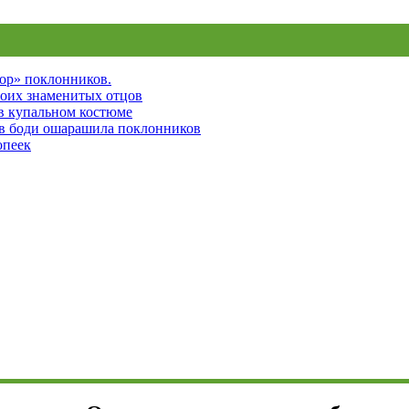
пор» поклонников.
воих знаменитых отцов
 в купальном костюме
 в боди ошарашила поклонников
опеек