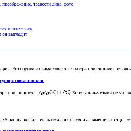
,
преображение
,
травести дива
,
фото
ься к психологу
к он выглядит
орова без парика и грима «ввело в ступор» поклонников.
отклю
ступор» поклонников.
ор» поклонников…😲😲👇👇🤦‍♀️🤭👇 Короля поп-музыки не узнал
: 5 наших актрис, очень похожих на своих знаменитых отцов
от