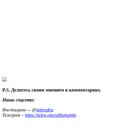
P.S. Делитесь своим мнением в комментариях.
Наши соцсети:
Инстаграм — @
intrendru
Телеграм –
https://teleg.one/alibabainfo