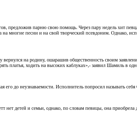
ов, предложив парню свою помощь. Через пару недель хит певца
а на многие песни и на свой творческий псевдоним. Однако, ис
 вернулся на родину, ошарашив общественность своим заявлени
ть платья, ходить на высоких каблуках»,- заявил Шамиль в одн
я его до неузнаваемости. Исполнитель попросил называть себя 
тт нет детей и семьи, однако, по словам певицы, она приобрел