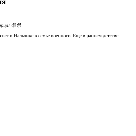
ия
арца! 😟😳
вет в Нальчике в семье военного. Еще в раннем детстве
.