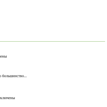
чены
о большинство...
ключены