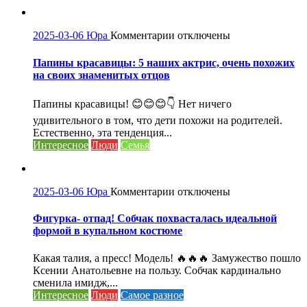
в
ступор»
поклонников.
к
2025-03-06
Юра
Комментарии
отключены
записи
Папины
Папины красавицы: 5 наших актрис, очень похожих
красавицы:
на своих знаменитых отцов
5
наших
Папины красавицы! 😊😊😊👇 Нет ничего
актрис,
удивительного в том, что дети похожи на родителей.
очень
Естественно, эта тенденция...
похожих
Интересное
Люди
Семья
на
своих
знаменитых
отцов
к
2025-03-06
Юра
Комментарии
отключены
записи
Фигурка-
Фигурка- отпад! Собчак похвасталась идеальной
отпад!
формой в купальном костюме
Собчак
похвасталась
Какая талия, а пресс! Модель! 🔥🔥🔥 Замужество пошло
идеальной
Ксении Анатольевне на пользу. Собчак кардинально
формой
сменила имидж,...
в
Интересное
Люди
Самое разное
купальном