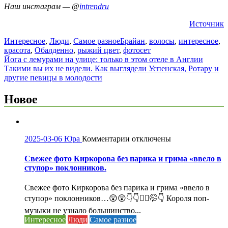
Наш инстаграм — @
intrendru
Источник
Интересное
,
Люди
,
Самое разное
Брайан
,
волосы
,
интересное
,
красота
,
Обалденно
,
рыжий цвет
,
фотосет
Навигация
Йога с лемурами на улице: только в этом отеле в Англии
Такими вы их не видели. Как выглядели Успенская, Ротару и
по
другие певицы в молодости
записям
Новое
к
2025-03-06
Юра
Комментарии
отключены
записи
Свежее
Свежее фото Киркорова без парика и грима «ввело в
фото
ступор» поклонников.
Киркорова
без
Свежее фото Киркорова без парика и грима «ввело в
парика
ступор» поклонников…😲😲👇👇🤦‍♀️🤭👇 Короля поп-
и
музыки не узнало большинство...
грима
Интересное
Люди
Самое разное
«ввело