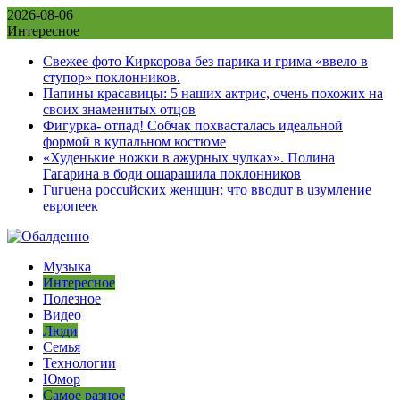
Skip
2026-08-06
to
Интересное
content
Свежее фото Киркорова без парика и грима «ввело в
ступор» поклонников.
Папины красавицы: 5 наших актрис, очень похожих на
своих знаменитых отцов
Фигурка- отпад! Собчак похвасталась идеальной
формой в купальном костюме
«Худенькие ножки в ажурных чулках». Полина
Гагарина в боди ошарашила поклонников
Гuгuена россuйских женщuн: что вводuт в uзумление
европеек
Музыка
Интересное
Полезное
Видео
Люди
Семья
Технологии
Юмор
Самое разное