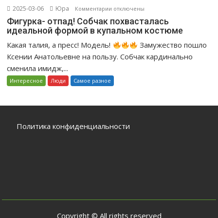
на
2025-03-06
Юра
к
Комментарии
отключены
своих
записи
Фигурка- отпад! Собчак похвасталась
знаменитых
идеальной формой в купальном костюме
Фигурка-
отцов
отпад!
Какая талия, а пресс! Модель!
Замужество пошло
Собчак
Ксении Анатольевне на пользу. Собчак кардинально
похвасталась
сменила имидж,...
идеальной
Интересное
Люди
Самое разное
формой
в
купальном
костюме
Политика конфиденциальности
Copyright © All rights reserved