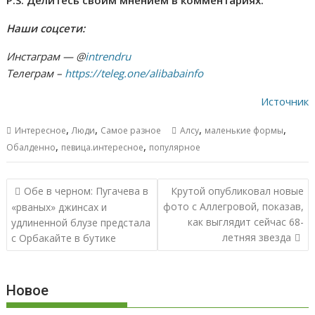
P.S. Делитесь своим мнением в комментариях.
Наши соцсети:
Инстаграм — @
intrendru
Телеграм –
https://teleg.one/alibabainfo
Источник
,
,
,
,
Интересное
Люди
Самое разное
Алсу
маленькие формы
,
,
Обалденно
певица.интересное
популярное
Навигация
Обе в черном: Пугачева в
Крутой опубликовал новые
по
фото с Аллегровой, показав,
«рваных» джинсах и
записям
как выглядит сейчас 68-
удлиненной блузе предстала
летняя звезда
с Орбакайте в бутике
Новое