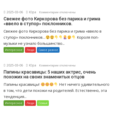
2025-03-06
Юра
к
Комментарии
отключены
записи
Свежее фото Киркорова без парика и грима
«ввело в ступор» поклонников.
Свежее
фото
Свежее фото Киркорова без парика и грима «ввело в
Киркорова
ступор» поклонников…
Короля поп-
без
музыки не узнало большинство...
парика
Интересное
Люди
Самое разное
и
грима
«ввело
2025-03-06
Юра
к
Комментарии
отключены
в
записи
Папины красавицы: 5 наших актрис, очень
ступор»
похожих на своих знаменитых отцов
Папины
поклонников.
красавицы:
Папины красавицы!
Нет ничего удивительного
5
в том, что дети похожи на родителей. Естественно, эта
наших
тенденция...
актрис,
Интересное
Люди
Семья
очень
похожих