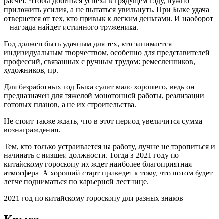
расчет. Чтобы добиться успеха в грядущем году, нужно
приложить усилия, а не пытаться увильнуть. При Быке удача
отвернется от тех, кто привык к легким деньгами. И наоборот
– награда найдет истинного труженика.
Год должен быть удачным для тех, кто занимается
индивидуальным творчеством, особенно для представителей
профессий, связанных с ручным трудом: ремесленников,
художников, пр.
Для безработных год Быка сулит мало хорошего, ведь он
предназначен для тяжелой монотонной работы, реализации
готовых планов, а не их строительства.
Не стоит также ждать, что в этот период увеличится сумма
вознаграждения.
Тем, кто только устраивается на работу, лучше не торопиться и
начинать с низшей должности. Тогда в 2021 году по
китайскому гороскопу их ждет наиболее благоприятная
атмосфера. А хороший старт приведет к тому, что потом будет
легче подниматься по карьерной лестнице.
2021 год по китайскому гороскопу для разных знаков
Крыса