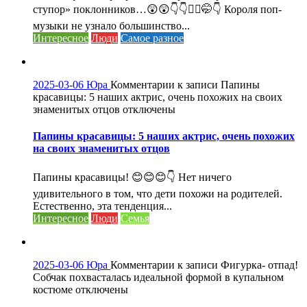
ступор» поклонников…😲😲👇👇🤦‍♀️🤭👇 Короля поп-
музыки не узнало большинство...
Интересное
Люди
Самое разное
2025-03-06
Юра
Комментарии
к записи Папины
красавицы: 5 наших актрис, очень похожих на своих
знаменитых отцов
отключены
Папины красавицы: 5 наших актрис, очень похожих
на своих знаменитых отцов
Папины красавицы! 😊😊😊👇 Нет ничего
удивительного в том, что дети похожи на родителей.
Естественно, эта тенденция...
Интересное
Люди
Семья
2025-03-06
Юра
Комментарии
к записи Фигурка- отпад!
Собчак похвасталась идеальной формой в купальном
костюме
отключены