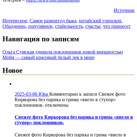
Источник
Интересное
,
Самое разное
год быка
,
китайский гороскоп
,
Обалденно
,
популярное
,
стабильность
,
счастье
,
что принесет
Навигация по записям
Ольга Сумская удивила поклонников новой внешностью
Мойя — самый красивый белый лев в мире
Новое
2025-03-06
Юра
Комментарии
к записи Свежее фото
Киркорова без парика и грима «ввело в ступор»
поклонников.
отключены
Свежее фото Киркорова без парика и грима «ввело в
ступор» поклонников.
Свежее фото Киркорова без парика и грима «ввело в