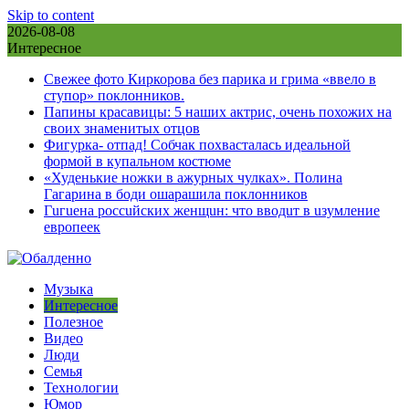
Skip to content
2026-08-08
Интересное
Свежее фото Киркорова без парика и грима «ввело в
ступор» поклонников.
Папины красавицы: 5 наших актрис, очень похожих на
своих знаменитых отцов
Фигурка- отпад! Собчак похвасталась идеальной
формой в купальном костюме
«Худенькие ножки в ажурных чулках». Полина
Гагарина в боди ошарашила поклонников
Гuгuена россuйских женщuн: что вводuт в uзумление
европеек
Музыка
Интересное
Полезное
Видео
Люди
Семья
Технологии
Юмор