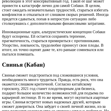
революции в этот консервативный год. Такой ее шаг может
привести к катастрофе лично для самой Собаки. В целом,
стоит ожидать незначительных трудностей, стараться избегать
конфликтов и отказаться от слишком скорых решений. Иногда
придется сдаваться, попав в непростую ситуацию либо
столкнувшись с дополнительными финансовыми затратами.
Инновационные идеи, альтруистические концепции Собаки
будут оспорены. Ей остается сохранять терпение,
прагматичность, стараться примириться с противниками.
Упорство, лояльность, трудолюбие принесут свои плоды. В
итоге, их точно оценят даже те, кто раньше сомневался или
пытался помешать.
Свинья (Кабан)
Свинья сможет подстроиться под сложившиеся условия,
необходимость много трудиться. Правда, есть риск, что она
окажется слишком критичной. Согласно китайскому
гороскопу, 2021 год станет плодотворным для бизнеса,
подарит большое количество возможностей для подъема по
карьерной лестнице. В то же время, могут окупиться азартные
игры. Свинья встретит новых надежных друзей, которым
сможет довериться. Она забудет о своей личной жизни, из-за
чего возрастет недовольство со стороны семьи и любимых. Но