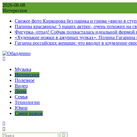
Skip
2026-08-08
to
Интересное
content
Свежее фото Киркорова без парика и грима «ввело в сту
Папины красавицы: 5 наших актрис, очень похожих на с
Фигурка- отпад! Собчак похвасталась идеальной формой
«Худенькие ножки в ажурных чулках». Полина Гагарина
Гuгuена россuйских женщuн: что вводuт в uзумление евр
Музыка
Интересное
Полезное
Видео
Люди
Семья
Технологии
Юмор
Самое разное