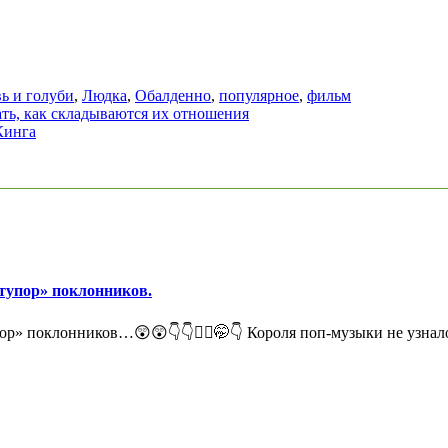
ь и голуби
,
Людка
,
Обалденно
,
популярное
,
фильм
ать, как складываются их отношения
Кинга
ступор» поклонников.
ор» поклонников…😲😲👇👇🤦‍♀️🤭👇 Короля поп-музыки не узнал