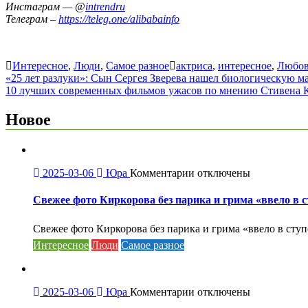
Инстаграм — @
intrendru
Телеграм –
https://teleg.one/alibabainfo
Интересное
,
Люди
,
Самое разное
актриса
,
интересное
,
Любов
Навигация
«25 лет разлуки»: Сын Сергея Зверева нашел биологическую м
10 лучших современных фильмов ужасов по мнению Стивена 
по
записям
Новое
к
2025-03-06
Юра
Комментарии
отключены
записи
Свежее
Свежее фото Киркорова без парика и грима «ввело в 
фото
Киркорова
Свежее фото Киркорова без парика и грима «ввело в ступ
без
Интересное
Люди
Самое разное
парика
и
грима
«ввело
к
2025-03-06
Юра
Комментарии
отключены
в
записи