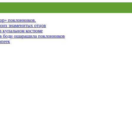
пор» поклонников.
воих знаменитых отцов
 в купальном костюме
 в боди ошарашила поклонников
опеек